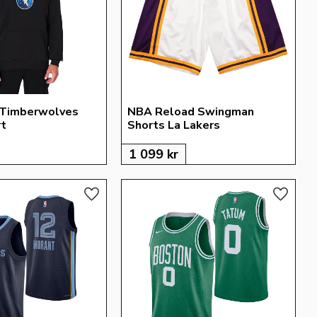
 Timberwolves 
NBA Reload Swingman 
rt
Shorts La Lakers
1 099
kr
Lägg till i favoriter
Lägg till