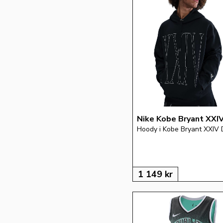
34-38
36-40
36-41
38-42
40-42
42-46
43-45
46-48
46-50
Nike Kobe Bryant XXI
Hoody i Kobe Bryant XXIV 
1 149
kr