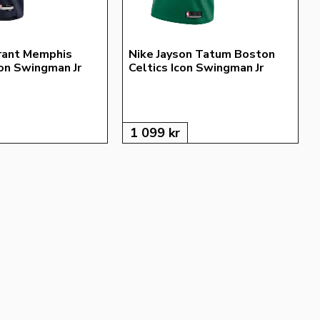
rant Memphis 
Nike Jayson Tatum Boston 
con Swingman Jr
Celtics Icon Swingman Jr
1 099
kr