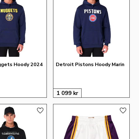
ggets Hoody 2024 
Detroit Pistons Hoody Marin
1 099
kr
Lägg till i favoriter
Lägg till