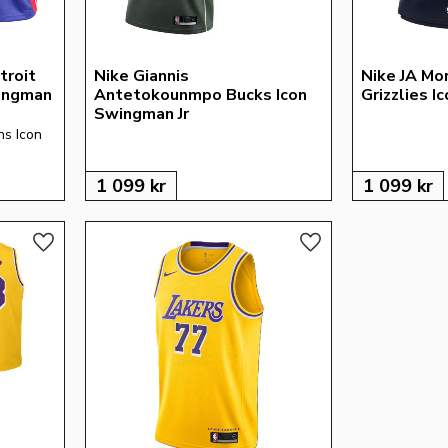
troit 
Nike Giannis 
Nike JA Mo
ingman 
Antetokounmpo Bucks Icon 
Grizzlies I
Swingman Jr
s Icon 
1 099
kr
1 099
kr
Lägg till i favoriter
Lägg till i favoriter