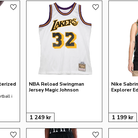
Lägg till i favoriter
Lägg till i favoriter
erized 
NBA Reload Swingman 
Nike Sabrin
Jersey Magic Johnson
Explorer Ed
ball i 
1 249
kr
1 199
kr
Lägg till i favoriter
Lägg till i favoriter