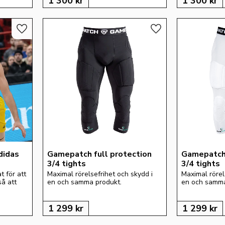
1 300
kr
1 300
kr
Lägg till i favoriter
Lägg till i favoriter
idas 
Gamepatch full protection 
Gamepatch 
3/4 tights
3/4 tights
 för att 
Maximal rörelsefrihet och skydd i 
Maximal rörels
å att 
en och samma produkt.
en och samma
1 299
kr
1 299
kr