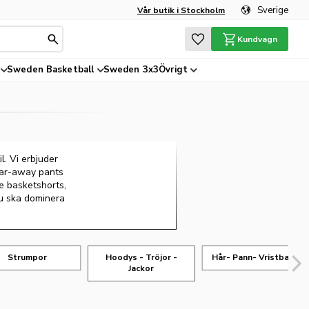
Sverige
Vår butik i Stockholm
Favoriter
Kundvagn
Sweden Basketball
Sweden 3x3
Övrigt
. Vi erbjuder
tear-away pants
de basketshorts,
du ska dominera
Strumpor
Hoodys - Tröjor -
Hår- Pann- Vristband
Jackor