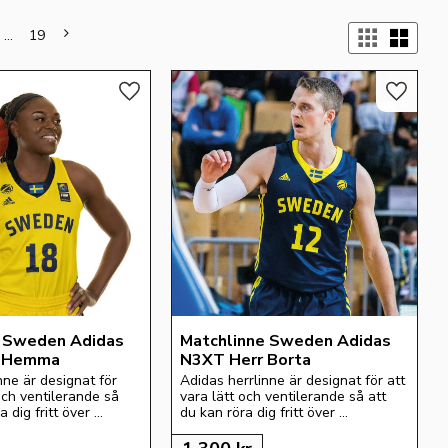
Välj 
...
19
Lägg till i favoriter
Lägg till
 Sweden Adidas 
Matchlinne Sweden Adidas 
 Hemma
N3XT Herr Borta
ne är designat för 
Adidas herrlinne är designat för att 
och ventilerande så 
vara lätt och ventilerande så att 
 dig fritt över 
du kan röra dig fritt över 
.
basketplanen.