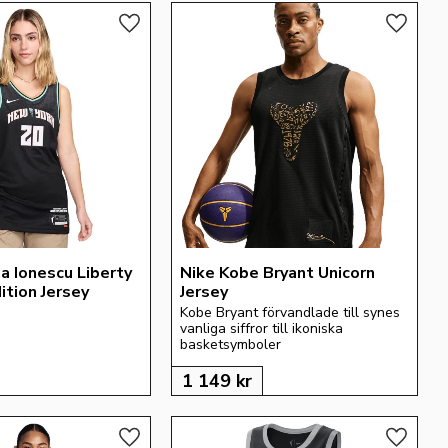
Lägg till i favoriter
Lägg till
a Ionescu Liberty 
Nike Kobe Bryant Unicorn 
ition Jersey
Jersey
Kobe Bryant förvandlade till synes 
vanliga siffror till ikoniska 
basketsymboler
1 149
kr
Lägg till i favoriter
Lägg till