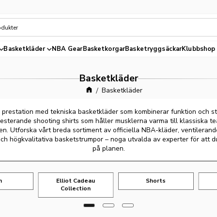
Basketkläder
NBA Gear
Basketkorgar
Basketryggsäckar
Klubbshop
Basketkläder
Basketkläder
 prestation med tekniska basketkläder som kombinerar funktion och stil
resterande shooting shirts som håller musklerna varma till klassiska 
en. Utforska vårt breda sortiment av officiella NBA-kläder, ventileran
ch högkvalitativa basketstrumpor – noga utvalda av experter för att 
på planen.
n
Elliot Cadeau
Shorts
Collection