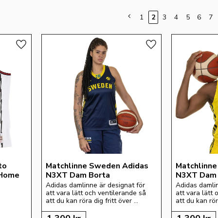
1
2
3
4
5
6
7
Lägg till i favoriter
Lägg till i favoriter
o 
Matchlinne Sweden Adidas 
Matchlinne
 Home
N3XT Dam Borta
N3XT Dam
Adidas damlinne är designat för 
Adidas damlin
att vara lätt och ventilerande så 
att vara lätt 
att du kan röra dig fritt över 
att du kan röra
basketplanen.
basketplanen