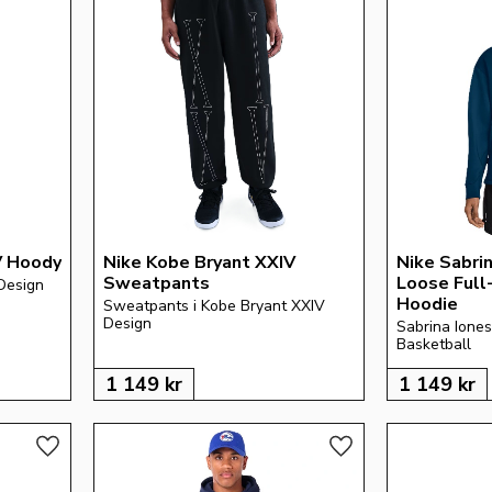
V Hoody
Nike Kobe Bryant XXIV 
Nike Sabrin
Sweatpants
Loose Full
Design
Hoodie
Sweatpants i Kobe Bryant XXIV 
Design
Sabrina Ionesc
Basketball
1 149
kr
1 149
kr
Lägg till i favoriter
Lägg till i favoriter