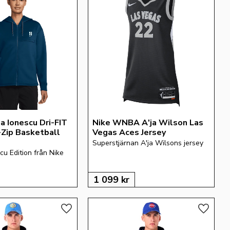
a Ionescu Dri-FIT 
Nike WNBA A'ja Wilson Las 
-Zip Basketball 
Vegas Aces Jersey
Superstjärnan A'ja Wilsons jersey
u Edition från Nike 
1 099
kr
Lägg till i favoriter
Lägg till