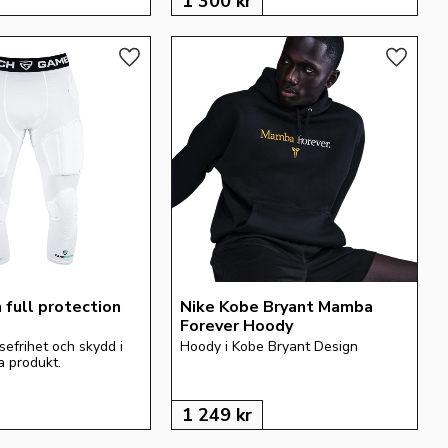
1 300
kr
Lägg till i favoriter
Lägg till
full protection 
Nike Kobe Bryant Mamba 
Forever Hoody
efrihet och skydd i 
Hoody i Kobe Bryant Design
 produkt.
1 249
kr