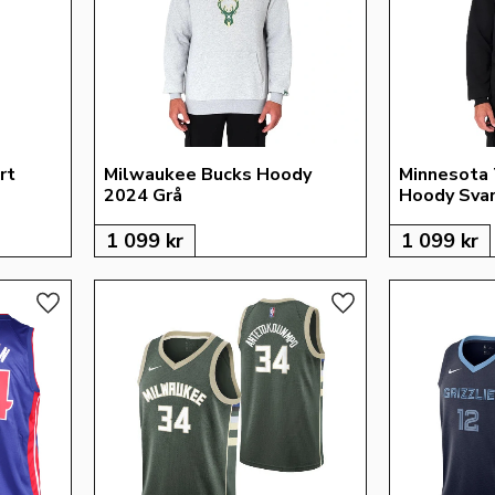
rt
Milwaukee Bucks Hoody 
Minnesota
2024 Grå
Hoody Sva
1 099
kr
1 099
kr
Lägg till i favoriter
Lägg till i favoriter