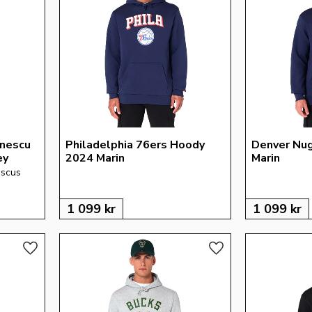
nescu 
Philadelphia 76ers Hoody 
Denver Nu
ey
2024 Marin
Marin
scus 
1 099
kr
1 099
kr
Lägg till i favoriter
Lägg till i favoriter