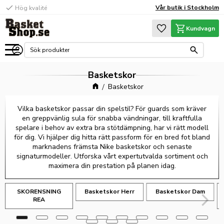
check
Vår butik i Stockholm
Hög kvalité
Meny
Favoriter
Kundvagn
Basketskor
Basketskor
Vilka basketskor passar din spelstil? För guards som kräver
en greppvänlig sula för snabba vändningar, till kraftfulla
spelare i behov av extra bra stötdämpning, har vi rätt modell
för dig. Vi hjälper dig hitta rätt passform för en bred fot bland
marknadens främsta Nike basketskor och senaste
signaturmodeller. Utforska vårt expertutvalda sortiment och
maximera din prestation på planen idag.
SKORENSNING
Basketskor Herr
Basketskor Dam
REA