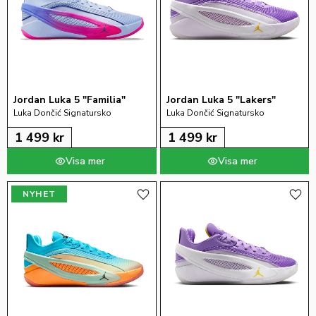
Jordan Luka 5 "Familia"
Jordan Luka 5 "Lakers"
Luka Dončić Signatursko
Luka Dončić Signatursko
1 499
kr
1 499
kr
NYHET
Lägg till i favoriter
Lägg 