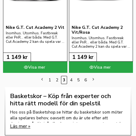
Nike G.T. Cut Academy 2 Vit
Nike G.T. Cut Academy 2 
Vit/Rosa
Inomhus. Utomhus. Fastbreak 
eller PnR… eller båda. Med G.T. 
Inomhus. Utomhus. Fastbreak 
Cut Academy 2 kan du spela var 
eller PnR… eller båda. Med G.T. 
du vill, hur du vill.
Cut Academy 2 kan du spela var 
du vill, hur du vill.
1 149
kr
1 149
kr
1
2
3
4
5
6
Basketskor – Köp från experter och
hitta rätt modell för din spelstil
Hos oss på Basketshop.se hittar du basketskor som möter
alla spelares behov, oavsett om du är ute efter att
dominera på elitnivå eller bara njuta av en spontan match
med vänner.