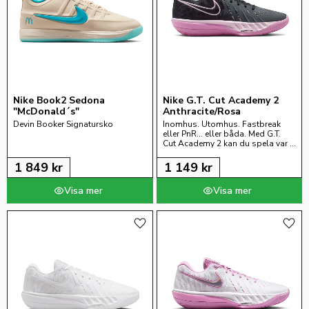
Nike Book2 Sedona 
Nike G.T. Cut Academy 2 
"McDonald´s"
Anthracite/Rosa
Devin Booker Signatursko
Inomhus. Utomhus. Fastbreak 
eller PnR… eller båda. Med G.T. 
Cut Academy 2 kan du spela var 
du vill, hur du vill.
1 849
kr
1 149
kr
Lägg till i favoriter
Lägg 