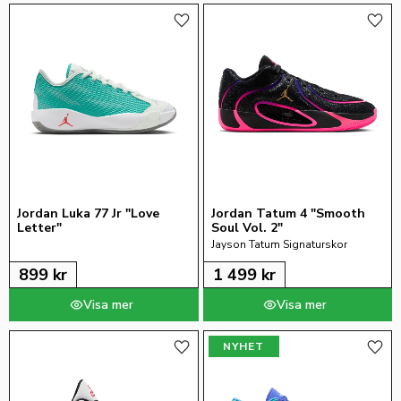
Lägg till i favoriter
Lägg 
Jordan Luka 77 Jr "Love 
Jordan Tatum 4 "Smooth 
Letter"
Soul Vol. 2"
Jayson Tatum Signaturskor
899
kr
1 499
kr
NYHET
Lägg till i favoriter
Lägg 