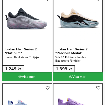
Lägg till i favoriter
Lägg 
Jordan Heir Series 2 
Jordan Heir Series 2 
"Platinum"
"Precious Medal"
Jordan Basketsko för tjejer
WNBA Edition - Jordan 
Basketsko för tjejer
1 249
kr
1 399
kr
Lägg till i favoriter
Lägg 