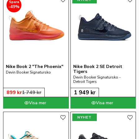
Lägg till i favoriter
Lägg 
49
%
Nike Book 2 "The Phoenix"
Nike Book 2 SE Detroit 
Tigers
Devin Booker Signatursko
Devin Booker Signatursko - 
Detroit Tigers
1 949
kr
899
kr
1 749
kr
NYHET
Lägg till i favoriter
Lägg 