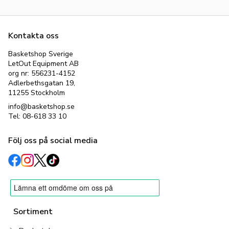
Hos oss kan du köpa basketskor från kvalitetsmärken
som:
Nike
,
Jordan
,
Adidas
,
Puma
,
Under Armour
,
361
,
New
Balance
och
Way Of Wade
. Vi har basketskor som inte
bara ser bra ut utan också ger dig det stöd och komfort du
Kontakta oss
behöver.
Basketshop Sverige
Basketskor är vår passion och vi har mångårig erfarenhet
LetOut Equipment AB
inom branschen och kan det mesta om funktionella
org nr: 556231-4152
sportskor. Vare sig du är kille eller tjej, elit eller glad
Adlerbethsgatan 19,
amatör, har breda eller smala fötter eller andra
11255 Stockholm
specialbehov - vänd dig till oss och förvänta dig
exceptionell service!
info@basketshop.se
Tel: 08-618 33 10
Välkomna till oss i butiken på Adlerbethsgatan 19 i
Stockholm eller beställ online i vår webshop!
Följ oss på social media
Vad är speciellt med basketskor?
Basketskor är speciellt utformade för att möta de specifika
kraven och behoven som är förknippade med sporten. Här
är några av de funktioner och egenskaper som gör dem
unika:
Sortiment
Stötdämpning: Basketskor är utrustade med
stötdämpande material, såsom skum eller gaskuddar, för