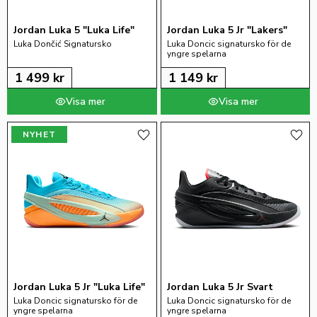
Jordan Luka 5 "Luka Life"
Jordan Luka 5 Jr "Lakers"
Luka Dončić Signatursko
Luka Doncic signatursko för de 
yngre spelarna
1 499
kr
1 149
kr
NYHET
Lägg till i favoriter
Lägg 
Jordan Luka 5 Jr "Luka Life"
Jordan Luka 5 Jr Svart
Luka Doncic signatursko för de 
Luka Doncic signatursko för de 
yngre spelarna
yngre spelarna