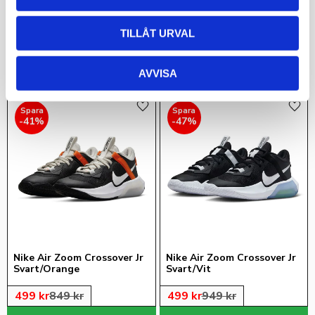
Jr Svart
A´ja Wilson A´Two Signatursko 
- en hyllning till  Alpha Kappa 
Alpha
TILLÅT URVAL
1 599
kr
999
kr
AVVISA
Lägg till i favoriter
Lägg 
41
%
47
%
Nike Air Zoom Crossover Jr 
Nike Air Zoom Crossover Jr 
Svart/Orange
Svart/Vit
499
kr
849
kr
499
kr
949
kr