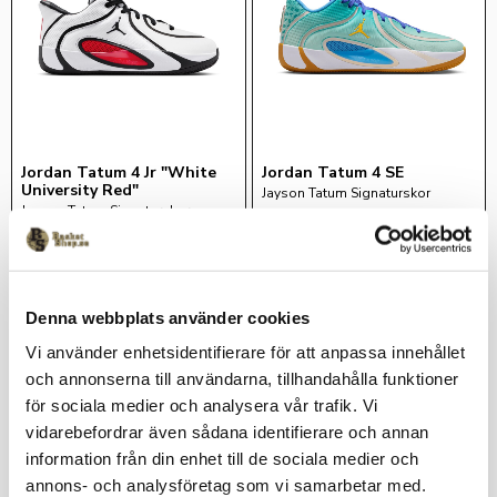
Jordan Tatum 4 Jr "White 
Jordan Tatum 4 SE
University Red"
Jayson Tatum Signaturskor
Jayson Tatum Signaturskor
1 099
kr
1 499
kr
Denna webbplats använder cookies
Lägg till i favoriter
Lägg 
Vi använder enhetsidentifierare för att anpassa innehållet
och annonserna till användarna, tillhandahålla funktioner
för sociala medier och analysera vår trafik. Vi
vidarebefordrar även sådana identifierare och annan
information från din enhet till de sociala medier och
annons- och analysföretag som vi samarbetar med.