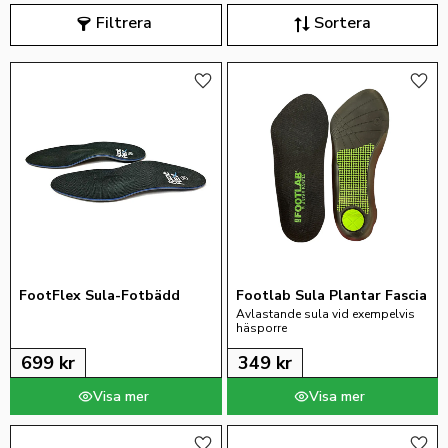
Filtrera
Sortera
Lägg till i favoriter
Lägg 
FootFlex Sula-Fotbädd
Footlab Sula Plantar Fascia
Avlastande sula vid exempelvis 
häsporre
699
kr
349
kr