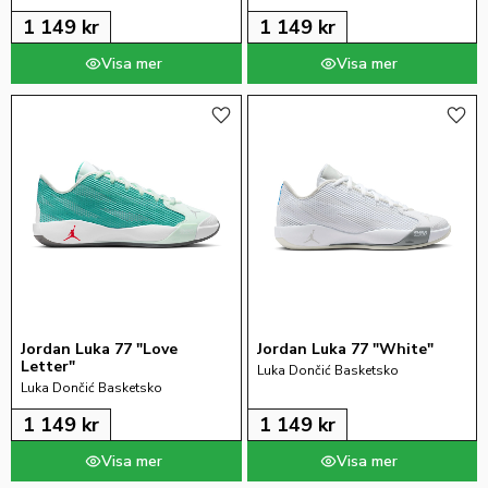
1 149
kr
1 149
kr
Lägg till i favoriter
Lägg 
Jordan Luka 77 "Love 
Jordan Luka 77 "White"
Letter"
Luka Dončić Basketsko
Luka Dončić Basketsko
1 149
kr
1 149
kr