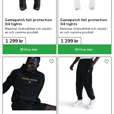
Gamepatch full protection 
Gamepatch full protection 
3/4 tights
3/4 tights
Maximal rörelsefrihet och skydd i 
Maximal rörelsefrihet och skydd i 
en och samma produkt.
en och samma produkt.
1 299
kr
1 299
kr
Lägg till i favoriter
Lägg 