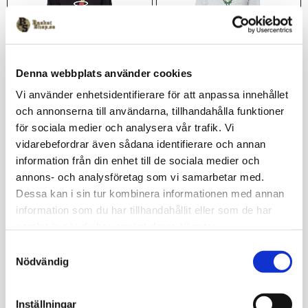
Denna webbplats använder cookies
Miami Heat Hoody Svart
Milwaukee Bucks Hoody 
Vi använder enhetsidentifierare för att anpassa innehållet
2024 Grå
och annonserna till användarna, tillhandahålla funktioner
1 099
kr
1 099
kr
för sociala medier och analysera vår trafik. Vi
vidarebefordrar även sådana identifierare och annan
information från din enhet till de sociala medier och
annons- och analysföretag som vi samarbetar med.
Lägg till i favoriter
Lägg 
Dessa kan i sin tur kombinera informationen med annan
information som du har tillhandahållit eller som de har
samlat in när du har använt deras tjänster.
S
Nödvändig
a
m
t
Inställningar