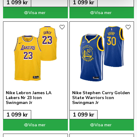
1 099
kr
1 099
kr
Lägg till i favoriter
Lägg 
Nike Lebron James LA 
Nike Stephen Curry Golden 
Lakers Nr 23 Icon 
State Warriors Icon 
Swingman Jr
Swingman Jr
1 099
kr
1 099
kr