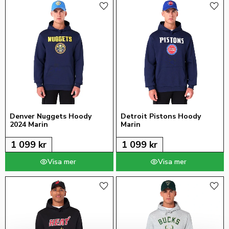
Lägg till i favoriter
Lägg 
Denver Nuggets Hoody 
Detroit Pistons Hoody 
2024 Marin
Marin
1 099
kr
1 099
kr
Lägg till i favoriter
Lägg 