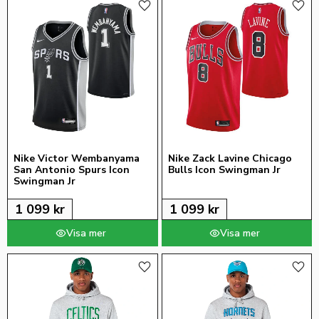
Lägg till i favoriter
Lägg 
Nike Victor Wembanyama 
Nike Zack Lavine Chicago 
San Antonio Spurs Icon 
Bulls Icon Swingman Jr
Swingman Jr
1 099
kr
1 099
kr
Lägg till i favoriter
Lägg 