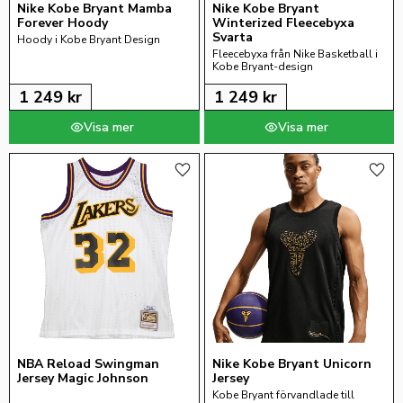
Nike Kobe Bryant Mamba 
Nike Kobe Bryant 
Forever Hoody
Winterized Fleecebyxa 
Svarta
Hoody i Kobe Bryant Design
Fleecebyxa från Nike Basketball i 
Kobe Bryant-design
1 249
kr
1 249
kr
Lägg till i favoriter
Lägg 
NBA Reload Swingman 
Nike Kobe Bryant Unicorn 
Jersey Magic Johnson
Jersey
Kobe Bryant förvandlade till 