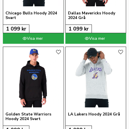
Chicago Bulls Hoody 2024 
Dallas Mavericks Hoody 
Svart
2024 Grå
1 099
kr
1 099
kr
Lägg till i favoriter
Lägg 
Golden State Warriors 
LA Lakers Hoody 2024 Grå
Hoody 2024 Svart