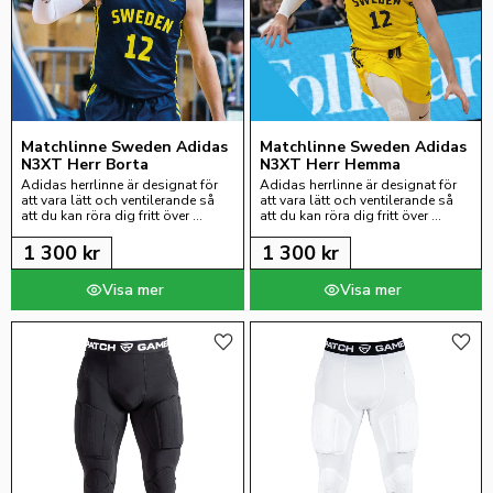
Matchlinne Sweden Adidas 
Matchlinne Sweden Adidas 
N3XT Herr Borta
N3XT Herr Hemma
Adidas herrlinne är designat för 
Adidas herrlinne är designat för 
att vara lätt och ventilerande så 
att vara lätt och ventilerande så 
att du kan röra dig fritt över 
att du kan röra dig fritt över 
basketplanen.
basketplanen.
1 300
kr
1 300
kr
Lägg till i favoriter
Lägg 