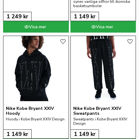
synes vanliga siffror till ikoniska 
basketsymboler
1 249
kr
1 149
kr
Lägg till i favoriter
Lägg 
Nike Kobe Bryant XXIV 
Nike Kobe Bryant XXIV 
Hoody
Sweatpants
Hoody i Kobe Bryant XXIV Design
Sweatpants i Kobe Bryant XXIV 
Design
1 149
kr
1 149
kr