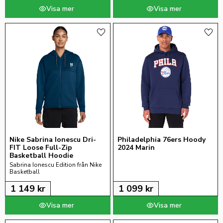
Lägg till i favoriter
Lägg 
Nike Sabrina Ionescu Dri-
Philadelphia 76ers Hoody 
FIT Loose Full-Zip 
2024 Marin
Basketball Hoodie
Sabrina Ionescu Edition från Nike 
Basketball
1 149
kr
1 099
kr