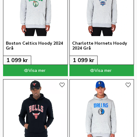
Boston Celtics Hoody 2024 
Charlotte Hornets Hoody 
Grå
2024 Grå
1 099
kr
1 099
kr
Lägg till i favoriter
Lägg 