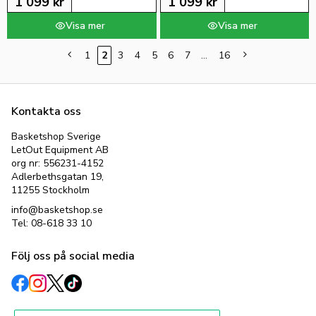
1 099
kr
1 099
kr
1
2
3
4
5
6
7
...
16
Kontakta oss
Basketshop Sverige
LetOut Equipment AB
org nr: 556231-4152
Adlerbethsgatan 19,
11255 Stockholm
info@basketshop.se
Tel: 08-618 33 10
Följ oss på social media