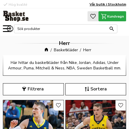
check
Vår butik i Stockholm
Hög kvalité
Meny
Favoriter
Kundvagn
Herr
Basketkläder
Herr
Här hittar du basketkläder från Nike, Jordan, Adidas, Under
Armour, Puma, Mitchell & Ness, NBA, Sweden Basketball mm.
Filtrera
Sortera
Lägg till i favoriter
Lägg 