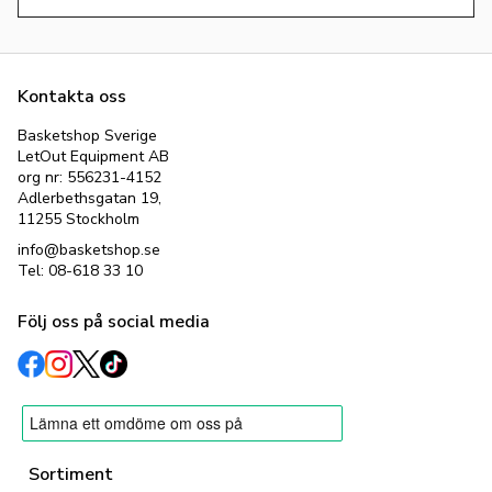
Hitta dina nya basketshorts hos Basketshop – Sveriges
ledande butik för basketutrustning!
Kontakta oss
Basketshop Sverige
LetOut Equipment AB
org nr: 556231-4152
Adlerbethsgatan 19,
11255 Stockholm
info@basketshop.se
Tel: 08-618 33 10
Följ oss på social media
Sortiment