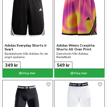
Adidas Everyday Shorts Jr 
Adidas Wmns Crazylite 
Svart
Shorts All Over Print
Basketshorts från Adidas för de 
Damshorts från Adidas 
yngre spelarna
Basketball
349
kr
549
kr
Lägg till i favoriter
Lägg 