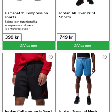
Gamepatch Compression 
Jordan All Over Print 
shorts
Shorts
Sköna och funktionella 
kompressionsbyxor 
(tights/cykelbyxor).
399
kr
749
kr
Lägg till i favoriter
Lägg 
Jordan Collegeshorts Svart
Jordan Diamond Mesh 