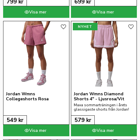
799
kr
699
kr
NYHET
Lägg till i favoriter
Lägg 
Jordan Wmns 
Jordan Wmns Diamond 
Collegeshorts Rosa
Shorts 4" - Ljusrosa/Vit
Maxa sommarträningen i årets 
glassigaste shorts från Jordan!
549
kr
579
kr