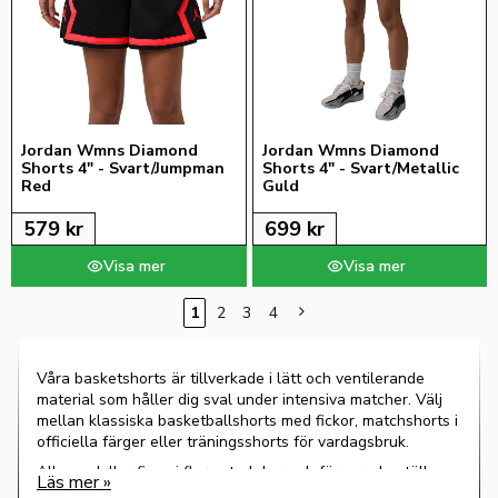
Jordan Wmns Diamond 
Jordan Wmns Diamond 
Shorts 4" - Svart/Jumpman 
Shorts 4" - Svart/Metallic 
Red
Guld
579
kr
699
kr
1
2
3
4
Våra basketshorts är tillverkade i lätt och ventilerande
material som håller dig sval under intensiva matcher. Välj
mellan klassiska basketballshorts med fickor, matchshorts i
officiella färger eller träningsshorts för vardagsbruk.
Alla modeller finns i flera storlekar och färger – beställ
enkelt online med snabb leverans.