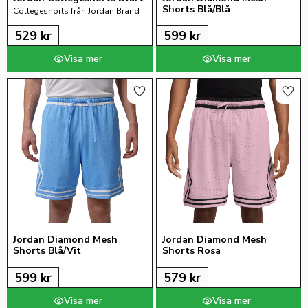
Shorts Blå/Blå
Collegeshorts från Jordan Brand
529
kr
599
kr
Lägg till i favoriter
Lägg 
Jordan Diamond Mesh 
Jordan Diamond Mesh 
Shorts Blå/Vit
Shorts Rosa
599
kr
579
kr