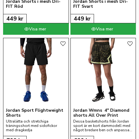
Jordan Shorts i mesh Dri-
Jordan Shorts i mesh Dri-
FIT Röd
FIT Svart
449
kr
449
kr
Lägg till i favoriter
Lägg 
Jordan Sport Flightweight 
Jordan Wmns  4" Diamond 
Shorts
shorts All Over Print
Ultralätta och stretchiga 
Dessa basketshorts från Jordan 
träningsshort med sidofickor 
sport är en kort dammodell med 
med dragkedja
något bredare ben och anpassad 
för kvinnliga höfter.