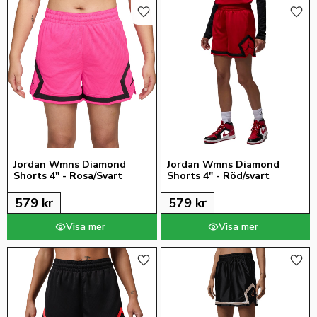
Lägg till i favoriter
Lägg 
Jordan Wmns Diamond 
Jordan Wmns Diamond 
Shorts 4" - Rosa/Svart
Shorts 4" - Röd/svart
579
kr
579
kr
Lägg till i favoriter
Lägg 