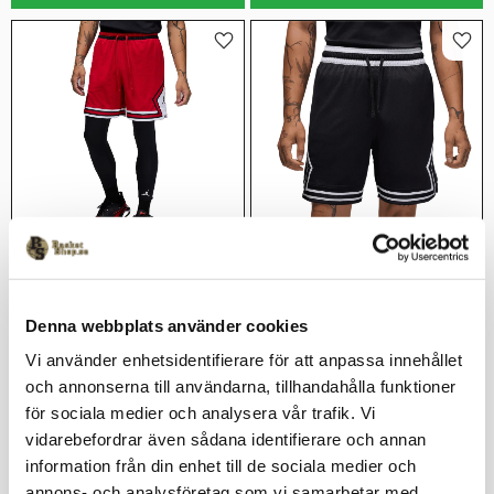
Lägg till i favoriter
Lägg 
Jordan Diamond Mesh 
Jordan Diamond Mesh 
Shorts Röd/Vit/Svart
Shorts Svart/Vit
Denna webbplats använder cookies
599
kr
599
kr
Vi använder enhetsidentifierare för att anpassa innehållet
och annonserna till användarna, tillhandahålla funktioner
för sociala medier och analysera vår trafik. Vi
Lägg till i favoriter
Lägg 
vidarebefordrar även sådana identifierare och annan
information från din enhet till de sociala medier och
annons- och analysföretag som vi samarbetar med.