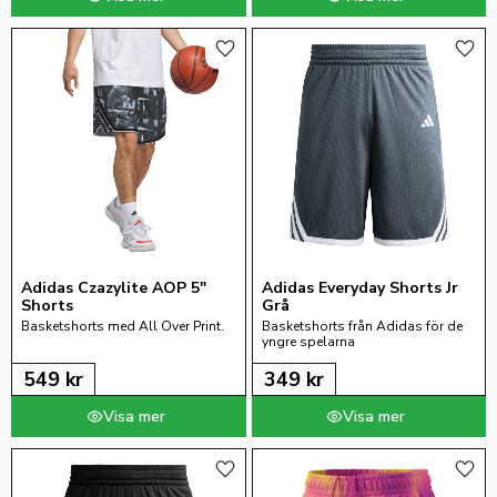
Lägg till i favoriter
Lägg 
Adidas Czazylite AOP 5" 
Adidas Everyday Shorts Jr 
Shorts
Grå
Basketshorts med All Over Print.
Basketshorts från Adidas för de 
yngre spelarna
549
kr
349
kr
Lägg till i favoriter
Lägg 