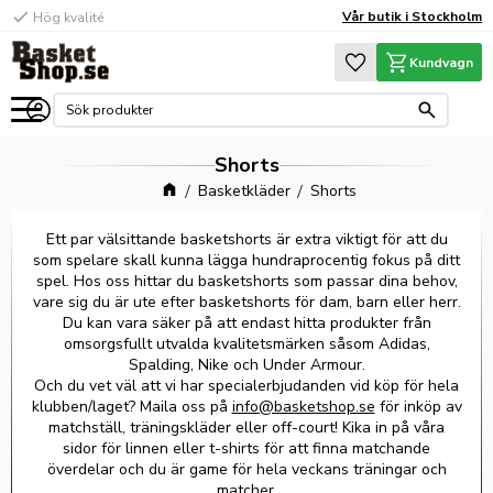
check
Vår butik i Stockholm
Hög kvalité
Meny
Favoriter
Kundvagn
Shorts
Basketkläder
Shorts
Ett par välsittande basketshorts är extra viktigt för att du
som spelare skall kunna lägga hundraprocentig fokus på ditt
spel. Hos oss hittar du basketshorts som passar dina behov,
vare sig du är ute efter basketshorts för dam, barn eller herr.
Du kan vara säker på att endast hitta produkter från
omsorgsfullt utvalda kvalitetsmärken såsom Adidas,
Spalding, Nike och Under Armour.
Och du vet väl att vi har specialerbjudanden vid köp för hela
klubben/laget? Maila oss på
info@basketshop.se
för inköp av
matchställ, träningskläder eller off-court! Kika in på våra
sidor för linnen eller t-shirts för att finna matchande
överdelar och du är game för hela veckans träningar och
matcher.