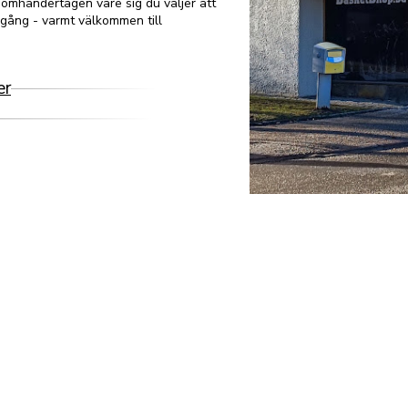
 omhändertagen vare sig du väljer att
n gång - varmt välkommen till
er