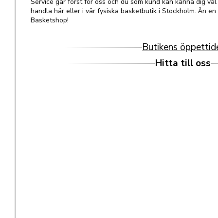
Service går först för oss och du som kund kan känna dig väl
handla här eller i vår fysiska basketbutik i Stockholm. Än e
Basketshop!
Butikens öppettid
Hitta till oss