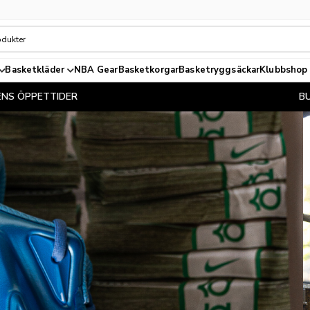
Basketkläder
NBA Gear
Basketkorgar
Basketryggsäckar
Klubbshop
BUTIKENS ÖPPETTIDER