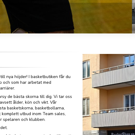
ill nya höjder! I basketbutiken får du
ap och som har arbetat med
rriärer.
rsy de bästa skorna till dig. Vi tar oss
 oavsett ålder, kön och vikt. Vår
ästa basketskorna, basketbollarna,
tt komplett utbud inom Team sales,
för spelaren och klubben.
det.