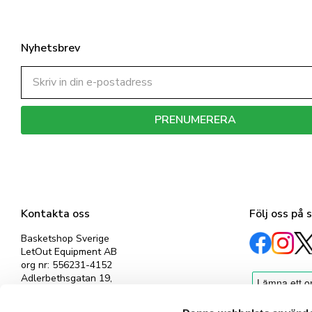
Nyhetsbrev
PRENUMERERA
Dina personuppgifter behandlas i enlighet med vår
integritetspolicy
.
Kontakta oss
Följ oss på 
Basketshop Sverige
LetOut Equipment AB
org nr: 556231-4152
Adlerbethsgatan 19,
11255 Stockholm
info@basketshop.se