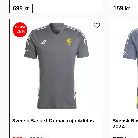
699
kr
159
kr
Lägg till i favoriter
25
%
Svensk Basket Domartröja Adidas
Svensk Ba
2024