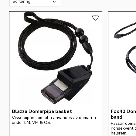
Lägg till i favoriter
Blazza Domarpipa basket
Fox40 Doma
band
Visselpipan som bl a användes av domarna 
under EM, VM & OS.
Passar domare
Konsekvent oc
halsrem.