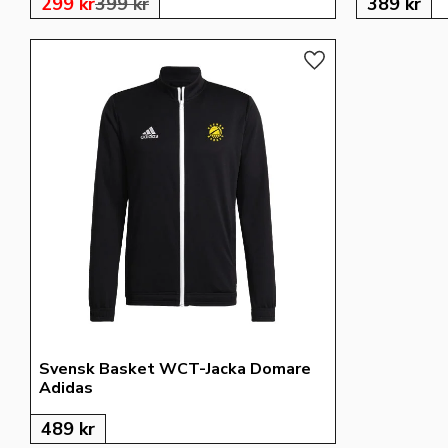
299
kr
399
kr
389
kr
Lägg till i favoriter
Svensk Basket WCT-Jacka Domare 
Adidas
489
kr