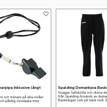
Lägg till i favoriter
rpipa Inklusive långt 
Spalding Domarbyxa Bask
Snygga, lättskötta och sköna d
från Spalding.Används av domare
 och tränare på alla nivåer. 
Basketligan som på lokal nivå. S
h pålitlig visselpipa med 
- XXXL