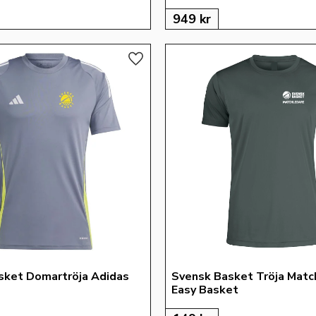
949
kr
Lägg till i favoriter
sket Domartröja Adidas 
Svensk Basket Tröja Matc
Easy Basket