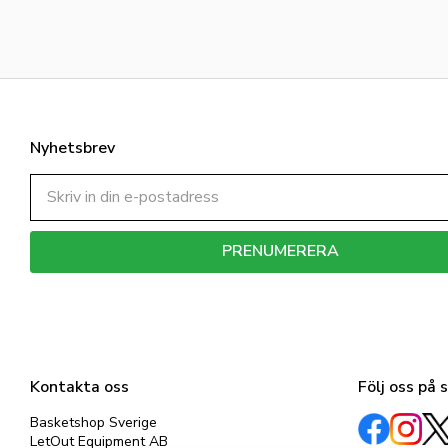
Nyhetsbrev
PRENUMERERA
Dina personuppgifter behandlas i enlighet med vår
integritetspolicy
.
Kontakta oss
Följ oss på 
Basketshop Sverige
LetOut Equipment AB