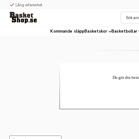
check
check
Lång erfarenhet
Hög kvalité
Kommande släpp
Basketskor
Basketbollar
Du gör din best
Välj sortering