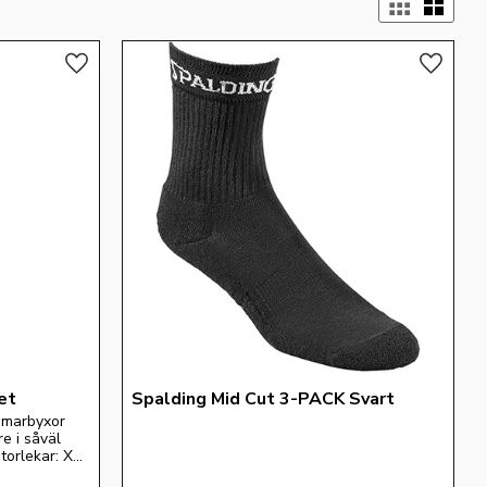
Välj 
Lägg till i favoriter
Lägg till
et
Spalding Mid Cut 3-PACK Svart
omarbyxor 
 i såväl 
torlekar: XS 