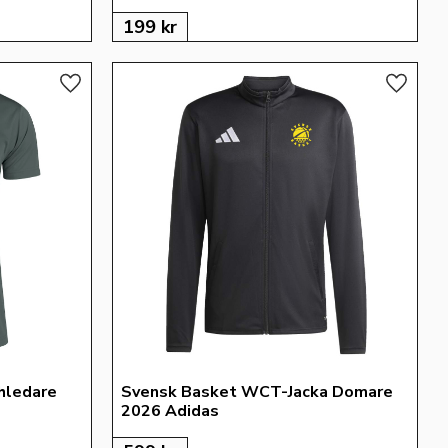
199
kr
Lägg till i favoriter
Lägg till
hledare 
Svensk Basket WCT-Jacka Domare 
2026 Adidas