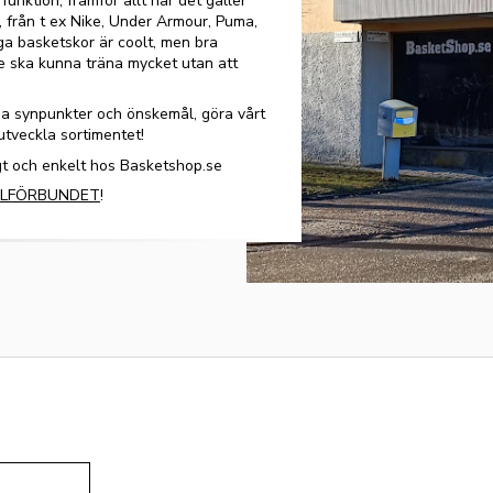
unktion, framför allt när det gäller
, från t ex Nike, Under Armour, Puma,
a basketskor är coolt, men bra
re ska kunna träna mycket utan att
ina synpunkter och önskemål, göra vårt
 utveckla sortimentet!
gt och enkelt hos Basketshop.se
LLFÖRBUNDET
!