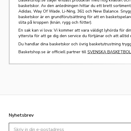
Basketshop.se säljer endast produkter med hög kvalitet och f
basketskor. Av den anledningen hittar du ett brett sortiment
Adidas, Way Of Wade, Li-Ning, 361 och New Balance. Snygg
basketskor är en grundförutsättning för att en basketspela
slita på kroppen (knän, rygg och fötter).
En sak kan vi lova: Vi kommer att vara väldigt lyhörda för d
yttersta för att ge dig den service du förtjänar och att alltid
Du handlar dina basketskor och övrig basketutrustning tryg
Basketshop.se är officiell partner till
SVENSKA BASKETBO
Nyhetsbrev