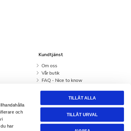
Kundtjänst
Om oss
Vår butik
FAQ - Nice to know
Mina sidor
Kundtjänst
TILLÅT ALLA
Köpvillkor
illhandahålla
Hur handlar jag?
ifierare och
TILLÅT URVAL
Policy och cookies
vi
Retur, byte och Reklamation
 du har
AVVISA