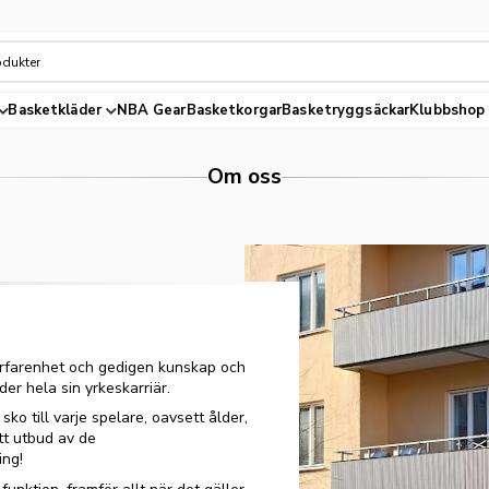
Basketkläder
NBA Gear
Basketkorgar
Basketryggsäckar
Klubbshop
Om oss
erfarenhet och gedigen kunskap och
r hela sin yrkeskarriär.
 sko till varje spelare, oavsett ålder,
ett utbud av de
ing!