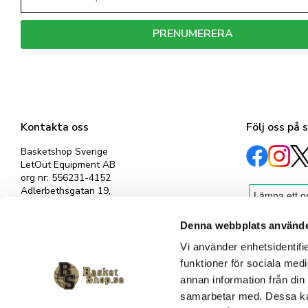
PRENUMERERA
Dina personuppgifter behandlas i enlighet med vår
integritetspolicy
.
Kontakta oss
Följ oss på 
Basketshop Sverige
LetOut Equipment AB
org nr: 556231-4152
Adlerbethsgatan 19,
11255 Stockholm
info@basketshop.se
Denna webbplats använde
Tel: 08-618 33 10
Vi använder enhetsidentifie
funktioner för sociala medi
annan information från din
samarbetar med. Dessa kan