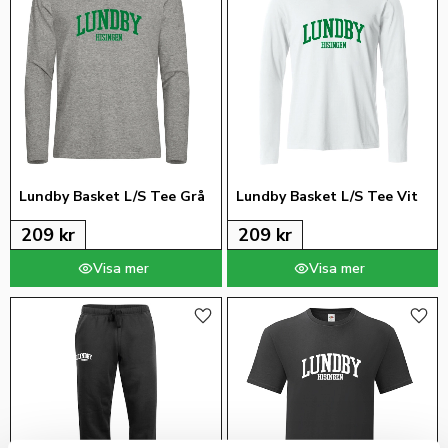
Lundby Basket L/S Tee Grå
Lundby Basket L/S Tee Vit
209
kr
209
kr
Lägg till i favoriter
Lägg 