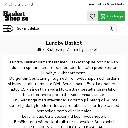
check
Vår butik i Stockholm
Lång erfarenhet
Meny
Favoriter
Kundvagn
Lundby Basket
Klubbshop
Lundby Basket
Lundby Basket samarbetar med
Basketshop.se
och här kan
du som spelare, ledare och förälder beställa produkter ur
Lundbys klubbsortiment.
Du gör din beställning i lugn och ro i webshopen och ordern
skickas till ditt närmaste DHL Servicepoint. Fraktkostnaden är
alltid 89:-, så det kan vara klokt att ev beställa basketskor,
boll eller andra produkter vid samma tillfälle.
OBS! Var noga med stavningar av namn på plagg då vi inte
kan erbjuda byte eller retur av produkter som är tryckta med
personliga namn eller initialer.
Leveranstid: Ca 3 veckor vid köp i webshopen.
Besök gärna vår basketbutik när ni besöker Stockholm!
FÖR BUTIKENS ÖPPETTIDER - KLICKA HÄR