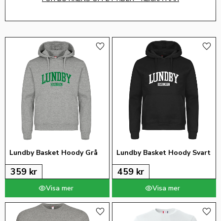
Lägg till i favoriter
Lägg 
Lundby Basket Hoody Grå
Lundby Basket Hoody Svart
359
kr
459
kr
Lägg till i favoriter
Lägg 