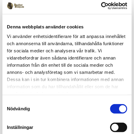
Lundby Basket Sweatpant 
Lundby Basket Tee Svart
Denna webbplats använder cookies
Svart
Vi använder enhetsidentifierare för att anpassa innehållet
329
kr
179
kr
och annonserna till användarna, tillhandahålla funktioner
för sociala medier och analysera vår trafik. Vi
vidarebefordrar även sådana identifierare och annan
information från din enhet till de sociala medier och
Lägg till i favoriter
Lägg 
15
%
annons- och analysföretag som vi samarbetar med.
Dessa kan i sin tur kombinera informationen med annan
information som du har tillhandahållit eller som de har
samlat in när du har använt deras tjänster.
S
Nödvändig
a
m
t
Inställningar
Lundby Basket Tee Vit
Molten BG3850
y