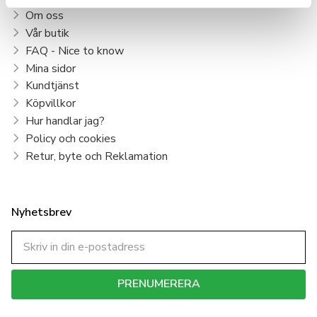
Om oss
Vår butik
FAQ - Nice to know
Mina sidor
Kundtjänst
Köpvillkor
Hur handlar jag?
Policy och cookies
Retur, byte och Reklamation
Nyhetsbrev
PRENUMERERA
Dina personuppgifter behandlas i enlighet med vår
integritetspolicy
.