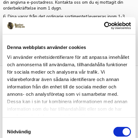
din angivna e-postadress. Kontakta oss om du ej mottagit din
orderbekräftelse inom 1 dygn.
6. Dina varor från det ordinarie sortimentet levereras inom 1-3
dagar Beställningsvaror såsom klubbkläder med tryck och
basketställningar m.fl. har egna leveranstider som framgår i dess
produkttexter.
Vid frågor är du varmt välkommen att kontakta
Denna webbplats använder cookies
oss på
info@basketshop.se
Tack för att du handlar hos oss
!
Vi använder enhetsidentifierare för att anpassa innehållet
och annonserna till användarna, tillhandahålla funktioner
för sociala medier och analysera vår trafik. Vi
Kontakta oss
vidarebefordrar även sådana identifierare och annan
information från din enhet till de sociala medier och
Basketshop Sverige
annons- och analysföretag som vi samarbetar med.
LetOut Equipment AB
org nr: 556231-4152
Dessa kan i sin tur kombinera informationen med annan
Adlerbethsgatan 19,
information som du har tillhandahållit eller som de har
11255 Stockholm
samlat in när du har använt deras tjänster.
info@basketshop.se
S
Tel: 08-618 33 10
Nödvändig
a