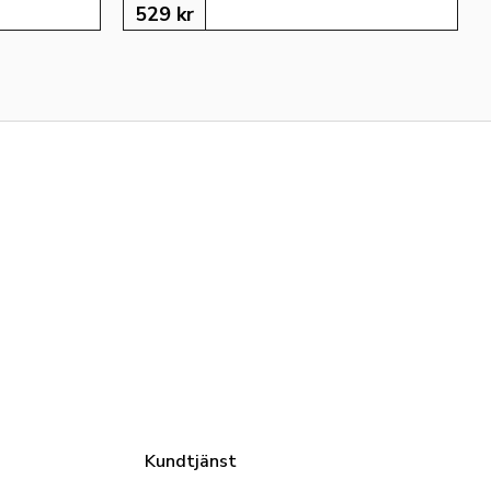
529
kr
Kundtjänst