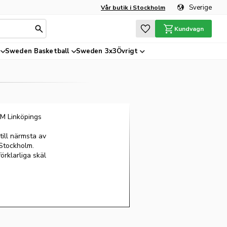
Sverige
Vår butik i Stockholm
Favoriter
Kundvagn
Sweden Basketball
Sweden 3x3
Övrigt
M Linköpings
till närmsta av
Stockholm.
rklarliga skäl