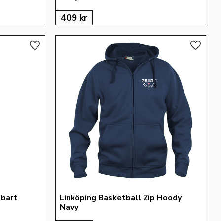
409
kr
Lägg till i favoriter
Lägg till
bart 
Linköping Basketball Zip Hoody 
Navy