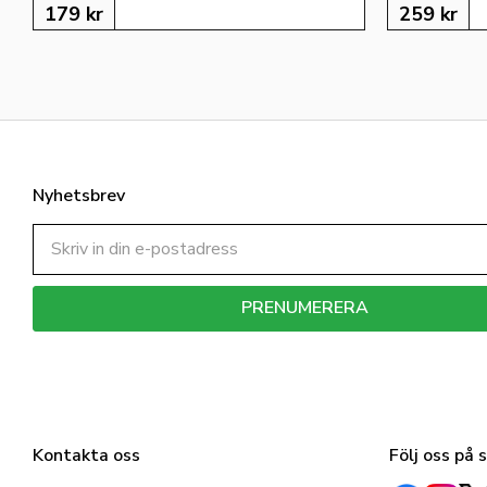
179
kr
259
kr
Nyhetsbrev
PRENUMERERA
Dina personuppgifter behandlas i enlighet med vår
integritetspolicy
.
Kontakta oss
Följ oss på 