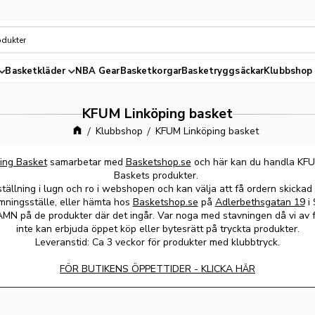
Basketkläder
NBA Gear
Basketkorgar
Basketryggsäckar
Klubbshop
KFUM Linköping basket
Klubbshop
KFUM Linköping basket
ing Basket
samarbetar med
Basketshop.se
och här kan du handla KFU
Baskets produkter.
tällning i lugn och ro i webshopen och kan välja att få ordern skickad 
mningsställe, eller hämta hos
Basketshop.se
på
Adlerbethsgatan 19
i 
N på de produkter där det ingår. Var noga med stavningen då vi av fö
inte kan erbjuda öppet köp eller bytesrätt på tryckta produkter.
Leveranstid: Ca 3 veckor för produkter med klubbtryck.
FÖR BUTIKENS ÖPPETTIDER - KLICKA HÄR