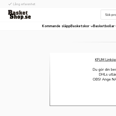
check
check
Lång erfarenhet
Hög kvalité
Kommande släpp
Basketskor
Basketbollar
KFUM Linköp
Du gör din bes
DHLs utlä
OBS! Ange NAM