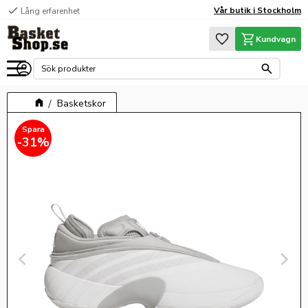
check
Vår butik i Stockholm
Lång erfarenhet
Meny
Favoriter
Kundvagn
Basketskor
31
%