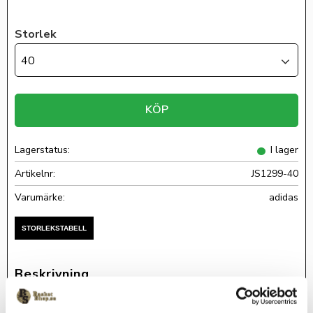
Storlek
40
KÖP
Lagerstatus
I lager
Artikelnr
JS1299-40
adidas
DON Issue #7 är den senaste signaturskon från Adidas