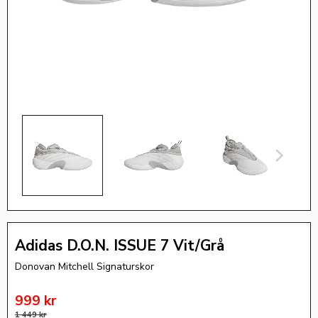
Adidas D.O.N. ISSUE 7 Vit/Grå
Donovan Mitchell Signaturskor
Nedsatt pris:
999
kr
Ordinarie pris:
1 449
kr