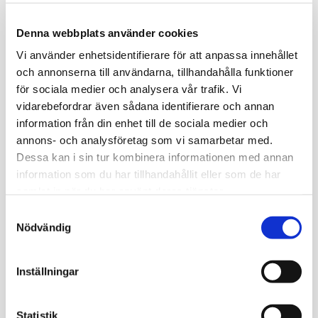
Basketball och superstjärnan Donovan Mitchell. Dessa
basketskor är byggda för att se snygga och moderna ut och
Denna webbplats använder cookies
stöder den typ av rörelser som gör "Spida" till en sportens
mest dynamiska spelare. En mjuk krage och TPU-skaft ger
Vi använder enhetsidentifierare för att anpassa innehållet
ökad komfort och stöd, medan den ultralätta Lightstrike Pro-
och annonserna till användarna, tillhandahålla funktioner
mellansulan gör att du kan röra dig snabbt upp och ner för
för sociala medier och analysera vår trafik. Vi
banan med maximal hastighet. Spida-logotyp på plösen och
undersidan tillsammans med klara signaturfärger fulländar
vidarebefordrar även sådana identifierare och annan
looken.
information från din enhet till de sociala medier och
annons- och analysföretag som vi samarbetar med.
Omdömen
Dessa kan i sin tur kombinera informationen med annan
information som du har tillhandahållit eller som de har
Du
samlat in när du har använt deras tjänster.
S
Nödvändig
a
m
t
Inställningar
y
Bli den första att lämna ett omdöme.
c
k
Statistik