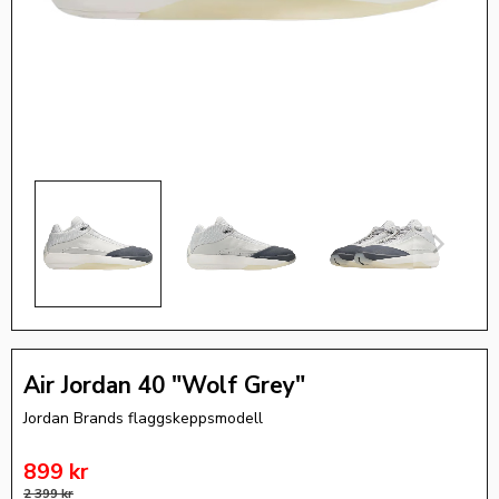
Air Jordan 40 "Wolf Grey"
Jordan Brands flaggskeppsmodell
Nedsatt pris:
899
kr
Ordinarie pris:
2 399
kr