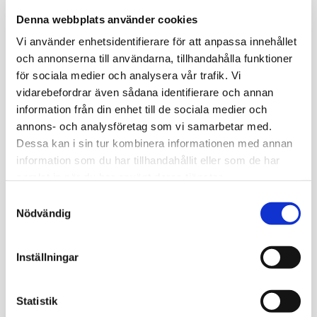
göra det som aldrig har gjorts. För första gången har Nike
Denna webbplats använder cookies
placerat en Zoom Strobel-enhet i fullängd ovanpå ett ZoomX-
skummaterial i fullängd för responsiv dämpning på exceptionell
Vi använder enhetsidentifierare för att anpassa innehållet
nivå! Ovandelens invändiga remmar och premiummaterial ger
och annonserna till användarna, tillhandahålla funktioner
en optimal passform. Det unika fiskbensmönstret under foten
för sociala medier och analysera vår trafik. Vi
gör att du har ett grymt bra grepp. Åldrat läder och en
perforerad Swoosh-logotyp ger en sliten look på planen.
vidarebefordrar även sådana identifierare och annan
information från din enhet till de sociala medier och
Omdömen
annons- och analysföretag som vi samarbetar med.
Dessa kan i sin tur kombinera informationen med annan
Du
information som du har tillhandahållit eller som de har
samlat in när du har använt deras tjänster.
S
Nödvändig
a
m
t
Inställningar
Bli den första att lämna ett omdöme.
y
c
k
Statistik