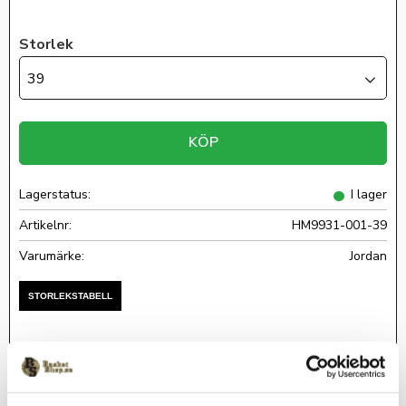
Storlek
39
KÖP
Lagerstatus
I lager
Artikelnr
HM9931-001-39
Jordan
Det finns bara ett sätt att fira 40 år med Air Jordan. Man måste