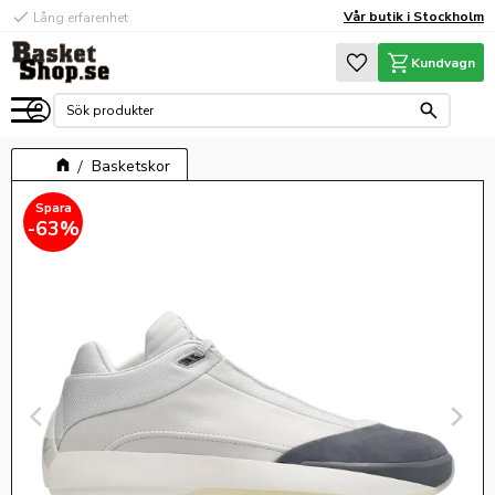
check
Vår butik i Stockholm
Lång erfarenhet
Meny
Favoriter
Kundvagn
Basketskor
63
%