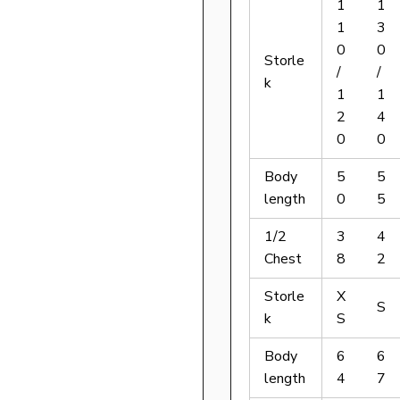
1
1
1
3
0
0
Storle
/
/
k
1
1
2
4
0
0
Body
5
5
length
0
5
1/2
3
4
Chest
8
2
Storle
X
S
k
S
Body
6
6
length
4
7