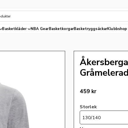
Basketkläder
NBA Gear
Basketkorgar
Basketryggsäckar
Klubbshop
Åkersberga
Gråmelera
459
kr
Storlek
130/140