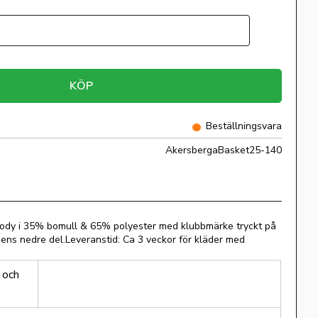
KÖP
Beställningsvara
AkersbergaBasket25-140
ody i 35% bomull & 65% polyester med klubbmärke tryckt på
ns nedre del.Leveranstid: Ca 3 veckor för kläder med
 och