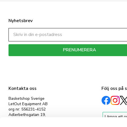
Nyhetsbrev
PRENUMERERA
Dina personuppgifter behandlas i enlighet med vår
integritetspolicy
.
Kontakta oss
Följ oss på 
Basketshop Sverige
LetOut Equipment AB
org nr: 556231-4152
Adlerbethsgatan 19,
11255 Stockholm