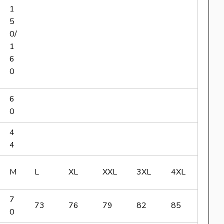
1
5
0/
1
6
0
6
0
4
4
M
L
XL
XXL
3XL
4XL
7
73
76
79
82
85
0