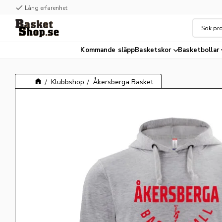
check
check
Lång erfarenhet
Hög kvalité
Kommande släpp
Basketskor
Basketbollar
Klubbshop
Åkersberga Basket