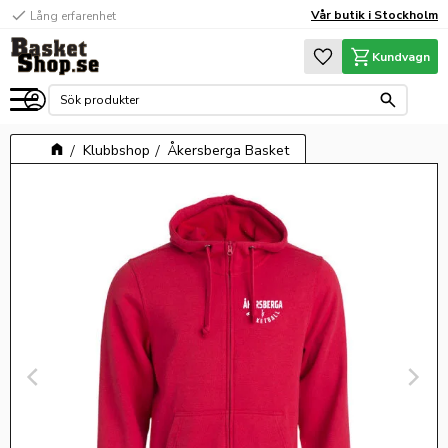
check
Vår butik i Stockholm
Lång erfarenhet
Meny
Favoriter
Kundvagn
Klubbshop
Åkersberga Basket