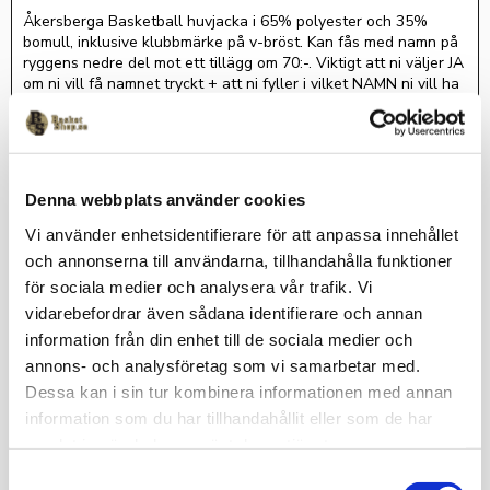
Åkersberga Basketball huvjacka i 65% polyester och 35%
bomull, inklusive klubbmärke på v-bröst. Kan fås med namn på
ryggens nedre del mot ett tillägg om 70:-. Viktigt att ni väljer JA
om ni vill få namnet tryckt + att ni fyller i vilket NAMN ni vill ha
tryckt! Leveranstid: Ca 3 veckor för kläder med klubbtryck.
Måtten är
ungefärliga och ett
riktmärke
Denna webbplats använder cookies
Vi använder enhetsidentifierare för att anpassa innehållet
och annonserna till användarna, tillhandahålla funktioner
för sociala medier och analysera vår trafik. Vi
vidarebefordrar även sådana identifierare och annan
information från din enhet till de sociala medier och
annons- och analysföretag som vi samarbetar med.
S
Dessa kan i sin tur kombinera informationen med annan
t
X
3
4
X
X
information som du har tillhandahållit eller som de har
or
S
M
L
X
X
X
S
L
samlat in när du har använt deras tjänster.
le
L
L
L
S
k