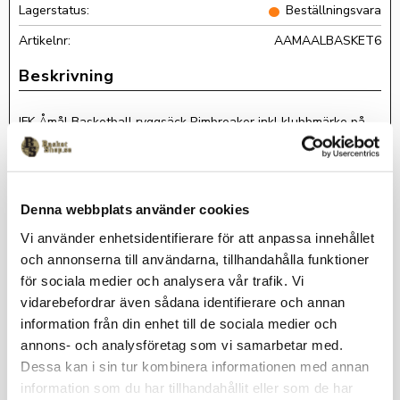
Lagerstatus
Beställningsvara
Artikelnr
AAMAALBASKET6
IFK Åmål Basketball ryggsäck Rimbreaker inkl klubbmärke på
locket och Initialer fram.-Löstagbart bollnät (som kan förvaras i
en av fickorna när man inte använder det). -Mer info om
ryggsäcken nedan Leveranstid: Ca 3 veckor för kläder med
klubbtryck.
Denna webbplats använder cookies
-Löstagbart bollnät (som kan förvaras i en av fickorna när man
inte använder det).
Vi använder enhetsidentifierare för att anpassa innehållet
-Två stora sidofickor, varav en med dragkedja.
och annonserna till användarna, tillhandahålla funktioner
-Stor öppning för enkel packning och åtkomst.
för sociala medier och analysera vår trafik. Vi
vidarebefordrar även sådana identifierare och annan
-Skönt vadderade bärremmar.
information från din enhet till de sociala medier och
-Reflexband på sidor, lock och bärremmar för 360 graders
annons- och analysföretag som vi samarbetar med.
synlighet.
Dessa kan i sin tur kombinera informationen med annan
-Litet innerfack med dragkedja för värdesaker.
information som du har tillhandahållit eller som de har
-Gummiförstärkt botten.