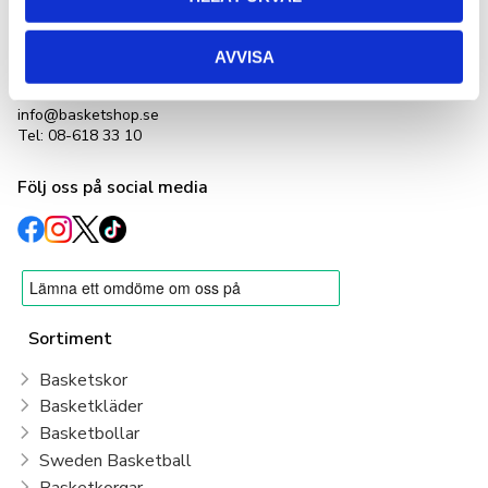
Basketshop Sverige
LetOut Equipment AB
org nr: 556231-4152
AVVISA
Adlerbethsgatan 19,
11255 Stockholm
info@basketshop.se
Tel: 08-618 33 10
Följ oss på social media
Sortiment
Basketskor
Basketkläder
Basketbollar
Sweden Basketball
Basketkorgar