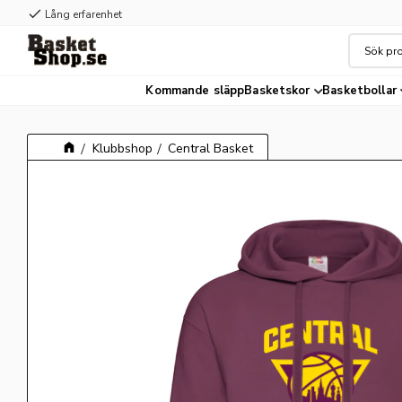
check
Lång erfarenhet
Kommande släpp
Basketskor
Basketbollar
Klubbshop
Central Basket