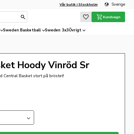
Sverige
Vår butik i Stockholm
Favoriter
Kundvagn
Sweden Basketball
Sweden 3x3
Övrigt
sket Hoody Vinröd Sr
d Central Basket stort på bröstet!