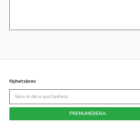
Nyhetsbrev
PRENUMERERA
Dina personuppgifter behandlas i enlighet med vår
integritetspolicy
.