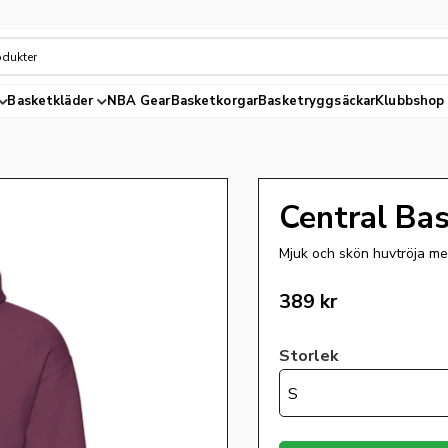
Basketkläder
NBA Gear
Basketkorgar
Basketryggsäckar
Klubbshop
Central Ba
Mjuk och skön huvtröja me
389
kr
Storlek
S