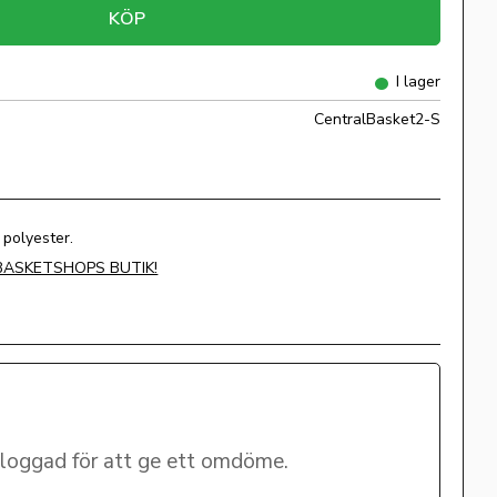
KÖP
I lager
CentralBasket2-S
polyester.
 BASKETSHOPS BUTIK!