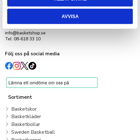
Basketshop Sverige
LetOut Equipment AB
org nr: 556231-4152
AVVISA
Adlerbethsgatan 19,
11255 Stockholm
info@basketshop.se
Tel: 08-618 33 10
Följ oss på social media
Sortiment
Basketskor
Basketkläder
Basketbollar
Sweden Basketball
Basketkorgar