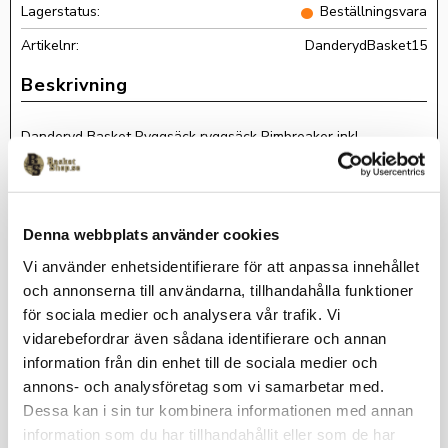
Lagerstatus
Beställningsvara
Artikelnr
DanderydBasket15
Danderyd Basket Ryggsäck ryggsäck Rimbreaker inkl
klubbmärke på locket och Namn fram-Löstagbart bollnät (som
kan förvaras i en av fickorna när man inte använder det). -Mer
info om ryggsäcken nedan Leveranstid: Ca 3 veckor för kläder
med klubbtryck.
Denna webbplats använder cookies
-Löstagbart bollnät (som kan förvaras i en av fickorna när man
inte använder det).
Vi använder enhetsidentifierare för att anpassa innehållet
-Två stora sidofickor, varav en med dragkedja.
och annonserna till användarna, tillhandahålla funktioner
-Stor öppning för enkel packning och åtkomst.
för sociala medier och analysera vår trafik. Vi
vidarebefordrar även sådana identifierare och annan
-Skönt vadderade bärremmar.
information från din enhet till de sociala medier och
-Reflexband på sidor, lock och bärremmar för 360 graders
annons- och analysföretag som vi samarbetar med.
synlighet.
Dessa kan i sin tur kombinera informationen med annan
-Litet innerfack med dragkedja för värdesaker.
information som du har tillhandahållit eller som de har
-Gummiförstärkt botten.