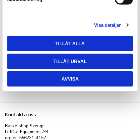
för att kunna komma dit jag vill komma.
v
a
Omdömen
l
Visa detaljer
Du
TILLÅT ALLA
TILLÅT URVAL
Bli den första att lämna ett omdöme.
AVVISA
Kontakta oss
Basketshop Sverige
LetOut Equipment AB
org nr: 556231-4152