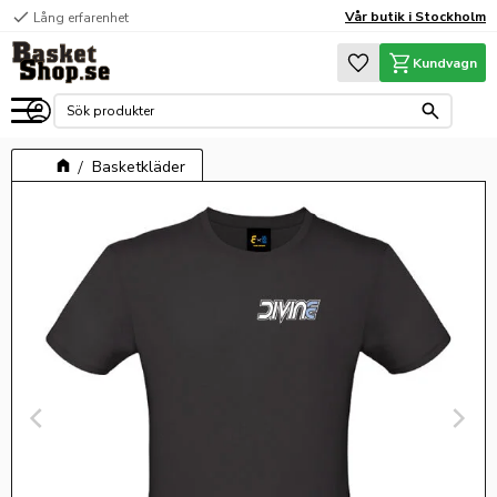
check
Vår butik i Stockholm
Lång erfarenhet
Meny
Favoriter
Kundvagn
Basketkläder