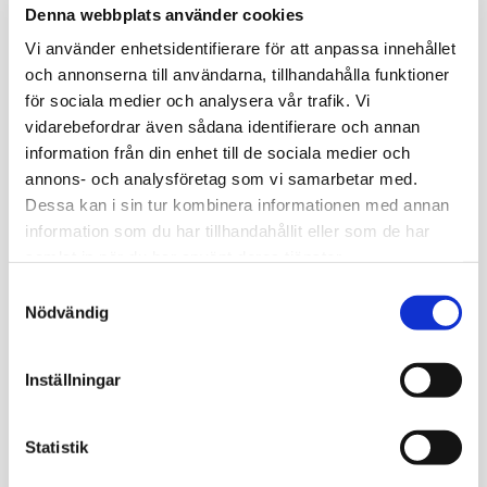
Coachblock A5
Taktiktavla Basket 2-
Denna webbplats använder cookies
sidig Parkett
Coachtavla - Helplan + 
Vi använder enhetsidentifierare för att anpassa innehållet
halvplan
och annonserna till användarna, tillhandahålla funktioner
99
kr
249
kr
för sociala medier och analysera vår trafik. Vi
vidarebefordrar även sådana identifierare och annan
information från din enhet till de sociala medier och
annons- och analysföretag som vi samarbetar med.
Dessa kan i sin tur kombinera informationen med annan
information som du har tillhandahållit eller som de har
samlat in när du har använt deras tjänster.
S
Nödvändig
a
m
20´ PLAYMAKER LCD 
t
Inställningar
BASKETBALL 
y
COACHING BOARD
c
Playmaker LCD is the 
Ultimate Coaching Board, 
k
Statistik
eliminating the need for 
markers and erasers.
e