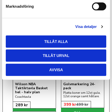
899
kr
s
Marknadsföring
v
a
l
Andra har även kollat på
Visa detaljer
TILLÅT ALLA
20
%
TILLÅT URVAL
AVVISA
Wilson NBA 
Golvmarkering 24-
Taktiktavla Basket 
pack
hel - halv plan
Platta koner om 12st gula, 
12st orange samt hållare.
Coachtavla
399
kr
499
kr
289
kr