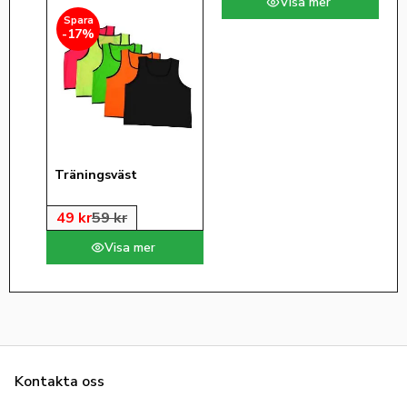
17
%
Träningsväst
49
kr
59
kr
Kontakta oss