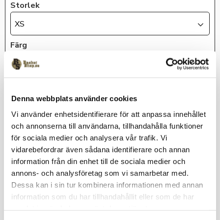
Storlek
XS
Färg
Röd
KÖP
Denna webbplats använder cookies
Vi använder enhetsidentifierare för att anpassa innehållet
och annonserna till användarna, tillhandahålla funktioner
Lagerstatus
Beställningsvara
för sociala medier och analysera vår trafik. Vi
Artikelnr
Haga-9-2_1
vidarebefordrar även sådana identifierare och annan
information från din enhet till de sociala medier och
annons- och analysföretag som vi samarbetar med.
Dessa kan i sin tur kombinera informationen med annan
Skön och lättskött tjejpiké med tryckt klubbmärke på vänster
information som du har tillhandahållit eller som de har
bröst.
samlat in när du har använt deras tjänster.
Leveranstid: 2-3 veckor för kläder med klubbtryck.