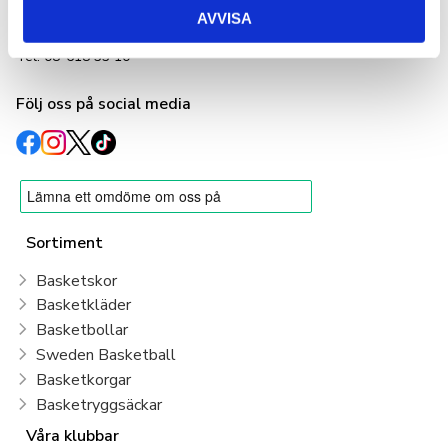
11255 Stockholm
AVVISA
info@basketshop.se
Tel: 08-618 33 10
Följ oss på social media
Sortiment
Basketskor
Basketkläder
Basketbollar
Sweden Basketball
Basketkorgar
Basketryggsäckar
Våra klubbar