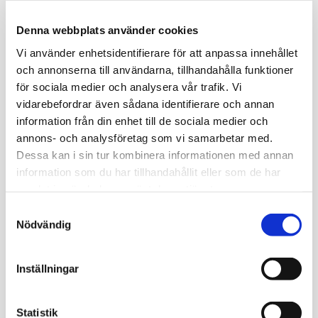
600ml.
Leveranstid: Ca 3 veckor för kläder med klubbtryck.
Denna webbplats använder cookies
Material: Mjuk och skön 100% polyester.
Vi använder enhetsidentifierare för att anpassa innehållet
Finns i stl 3XS - 3XL
och annonserna till användarna, tillhandahålla funktioner
för sociala medier och analysera vår trafik. Vi
Storlekar: XXXS/128, XXS/140, XS/152, S, M, L, XL, XXL, XXXL.
vidarebefordrar även sådana identifierare och annan
Omdömen
information från din enhet till de sociala medier och
annons- och analysföretag som vi samarbetar med.
Du
Dessa kan i sin tur kombinera informationen med annan
information som du har tillhandahållit eller som de har
samlat in när du har använt deras tjänster.
S
Nödvändig
a
m
t
Bli den första att lämna ett omdöme.
Inställningar
y
c
k
Statistik