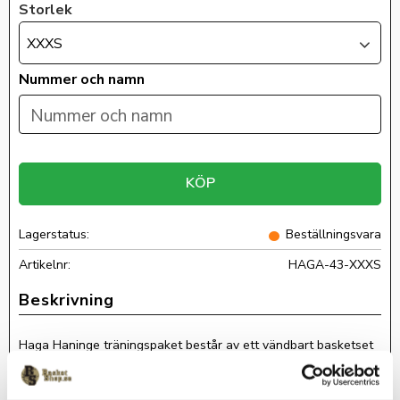
Storlek
XXXS
Nummer och namn
KÖP
Lagerstatus
Beställningsvara
Artikelnr
HAGA-43-XXXS
Haga Haninge träningspaket består av ett vändbart basketset
med Haga Haninge fram på båda sidor av linnet, nummer bak
på båda sidor av linnet. En basketryggsäck med klubbmärke på
locket och Namn under klubbmärket, samt en vattenflaska om