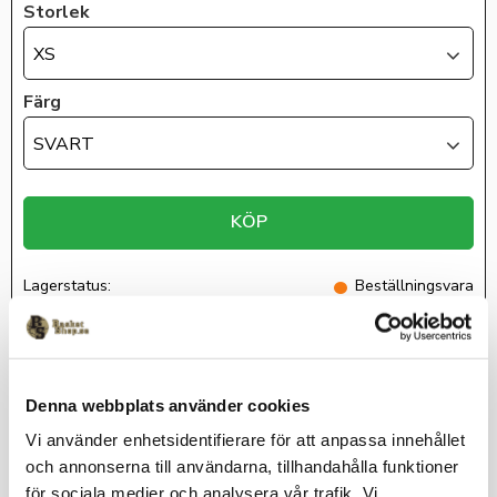
Storlek
XS
Färg
SVART
KÖP
Lagerstatus
Beställningsvara
Artikelnr
LidingoBasket7-001
Denna webbplats använder cookies
Half zip i 65% polyester och 35% bomull inklusive Lidingö
Vi använder enhetsidentifierare för att anpassa innehållet
Basket klubbmärke på v-bröst.
och annonserna till användarna, tillhandahålla funktioner
Leveranstid: Ca 3 veckor för kläder med klubbtryck.
för sociala medier och analysera vår trafik. Vi