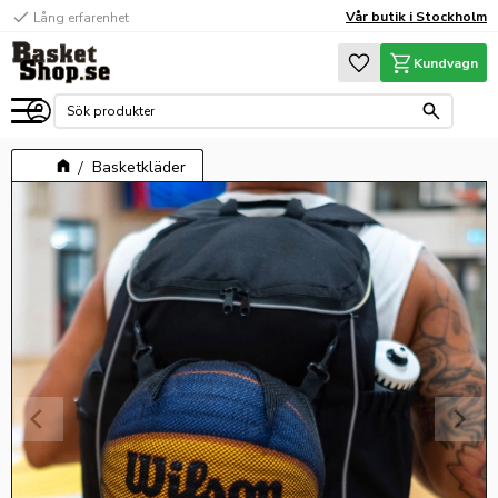
check
Vår butik i Stockholm
Lång erfarenhet
Meny
Favoriter
Kundvagn
Basketkläder