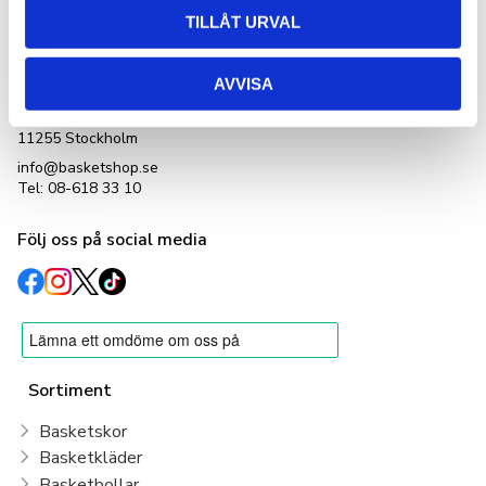
Kontakta oss
TILLÅT URVAL
Basketshop Sverige
LetOut Equipment AB
AVVISA
org nr: 556231-4152
Adlerbethsgatan 19,
11255 Stockholm
info@basketshop.se
Tel: 08-618 33 10
Följ oss på social media
Sortiment
Basketskor
Basketkläder
Basketbollar