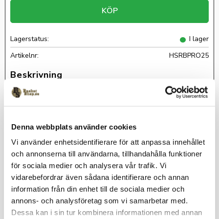
KÖP
Lagerstatus
I lager
Artikelnr
HSRBPRO25
En av Sveriges mest sålda basketryggsäckar!Rymlig och
praktisk basketryggsäck med löstagbart bollnät. Tack vare sin
design/form passar modellen även de yngsta spelarna. Läs mer
Denna webbplats använder cookies
praktisk info nedan.
-Löstagbart bollnät (som kan förvaras i en av fickorna när man
Vi använder enhetsidentifierare för att anpassa innehållet
inte använder det).
och annonserna till användarna, tillhandahålla funktioner
-Två stora sidofickor, varav en med dragkedja.
för sociala medier och analysera vår trafik. Vi
-Stor öppning för enkel packning och åtkomst.
vidarebefordrar även sådana identifierare och annan
information från din enhet till de sociala medier och
-Skönt vadderade bärremmar.
annons- och analysföretag som vi samarbetar med.
-Reflexband på sidor, lock och bärremmar för 360 graders
Dessa kan i sin tur kombinera informationen med annan
synlighet.