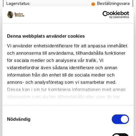
Lagerstatus
Beställningsvara
Artikelnr
JBBK6
Spalding
Denna webbplats använder cookies
Vi använder enhetsidentifierare för att anpassa innehållet
Snygg, rymlig och praktisk basketryggsäck från
och annonserna till användarna, tillhandahålla funktioner
Spalding.Ryggsäcken har ett stort huvudfack, två st sidfickor i
för sociala medier och analysera vår trafik. Vi
mesh och ett bollfack fram som rymmer din basketboll oavsett
vidarebefordrar även sådana identifierare och annan
storlek på bollen. Total volym: Ca 50 liter Inklusive Järfälla
Basket klubbmärke och namn på locket. Leveranstid: Ca 3
information från din enhet till de sociala medier och
veckor för produkter med klubbtryck.
annons- och analysföretag som vi samarbetar med.
Dessa kan i sin tur kombinera informationen med annan
Omdömen
information som du har tillhandahållit eller som de har
samlat in när du har använt deras tjänster.
Du
S
Nödvändig
a
m
t