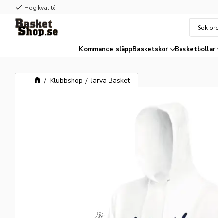
check
Hög kvalité
Kommande släpp
Basketskor
Basketbollar
Klubbshop
Järva Basket