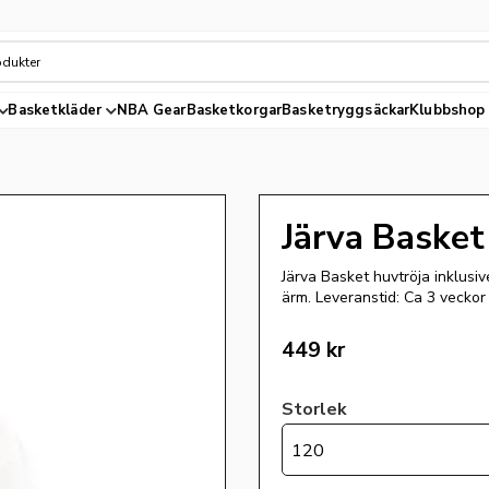
Basketkläder
NBA Gear
Basketkorgar
Basketryggsäckar
Klubbshop
Järva Basket
Järva Basket huvtröja inklusi
ärm. Leveranstid: Ca 3 veckor
449
kr
Storlek
120