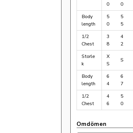
0
0
Body
5
5
length
0
5
1/2
3
4
Chest
8
2
Storle
X
S
k
S
Body
6
6
length
4
7
1/2
4
5
Chest
6
0
Omdömen