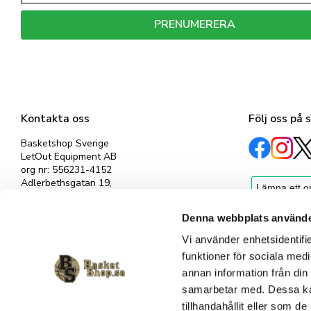
PRENUMERERA
Dina personuppgifter behandlas i enlighet med vår
integritetspolicy
.
Kontakta oss
Följ oss på 
Basketshop Sverige
LetOut Equipment AB
org nr: 556231-4152
Adlerbethsgatan 19,
11255 Stockholm
info@basketshop.se
Denna webbplats använde
Tel: 08-618 33 10
Vi använder enhetsidentifie
funktioner för sociala medi
annan information från din
samarbetar med. Dessa kan
tillhandahållit eller som d