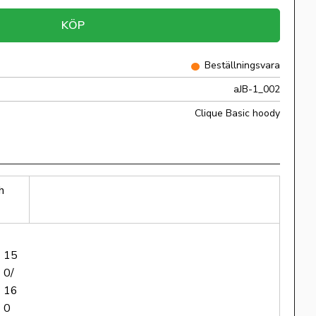
KÖP
Beställningsvara
aJB-1_002
Clique Basic hoody
h
15
0/
16
0