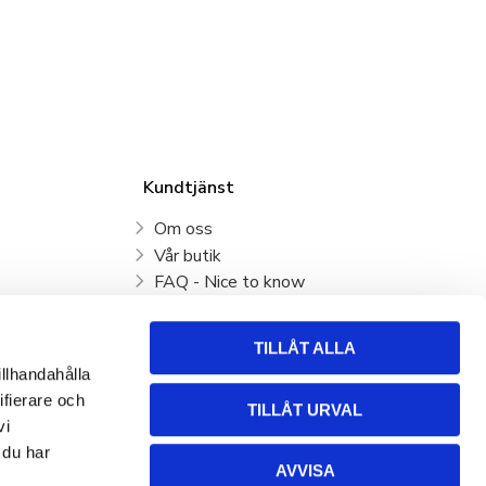
Kundtjänst
Om oss
Vår butik
FAQ - Nice to know
Mina sidor
Kundtjänst
TILLÅT ALLA
Köpvillkor
illhandahålla
Hur handlar jag?
ifierare och
TILLÅT URVAL
Policy och cookies
vi
Retur, byte och Reklamation
 du har
AVVISA