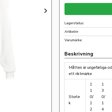
Lagerstatus
Artikelnr
Måtten är ungefärliga oc
ett riktmärke
1
1
1
3
Storle
0/
0/
k
1
1
2
4