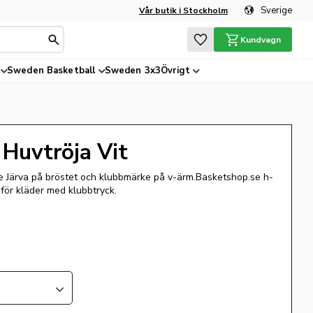
Sverige
Vår butik i Stockholm
Favoriter
Kundvagn
Sweden Basketball
Sweden 3x3
Övrigt
 Huvtröja Vit
ve Järva på bröstet och klubbmärke på v-ärm.Basketshop.se h-
 för kläder med klubbtryck.