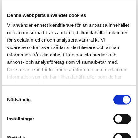
Jordan
Denna webbplats använder cookies
Vi använder enhetsidentifierare för att anpassa innehållet
och annonserna till användarna, tillhandahålla funktioner
Hårband från Jordan. Silikon på insidan som håller bandet på
plats. 3-pack i tre olika bredder på banden.
för sociala medier och analysera vår trafik. Vi
vidarebefordrar även sådana identifierare och annan
Omdömen
information från din enhet till de sociala medier och
annons- och analysföretag som vi samarbetar med.
Du
Dessa kan i sin tur kombinera informationen med annan
information som du har tillhandahållit eller som de har
samlat in när du har använt deras tjänster.
S
Nödvändig
a
m
t
Bli den första att lämna ett omdöme.
Inställningar
y
c
k
Statistik