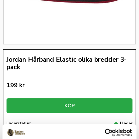
Jordan Hårband Elastic olika bredder 3-
pack
199
kr
KÖP
Lagerstatus
I lager
Artikelnr
J1007583-036