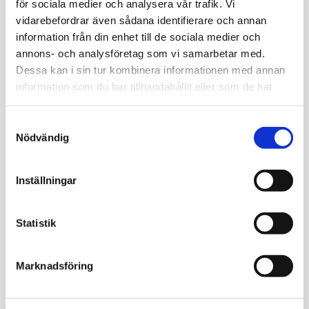
för sociala medier och analysera vår trafik. Vi
Du
vidarebefordrar även sådana identifierare och annan
information från din enhet till de sociala medier och
annons- och analysföretag som vi samarbetar med.
Dessa kan i sin tur kombinera informationen med annan
information som du har tillhandahållit eller som de har
samlat in när du har använt deras tjänster.
Bli den första att lämna ett omdöme.
S
Nödvändig
a
m
t
Inställningar
Relaterade produkter
y
c
k
Statistik
e
s
Marknadsföring
v
a
l