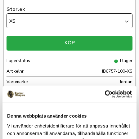
Storlek
XS
KÖP
Lagerstatus
I lager
Artikelnr
IB6757-100-XS
Jordan
Luftig och skön t-shirt från Jordan Brand i bomull/polyester.
Liten Jumpman logga på bröstet.
Denna webbplats använder cookies
Vi använder enhetsidentifierare för att anpassa innehållet
Omdömen
och annonserna till användarna, tillhandahålla funktioner