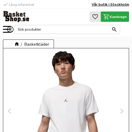
check
Vår butik i Stockholm
Lång erfarenhet
Meny
Favoriter
Kundvagn
Basketkläder