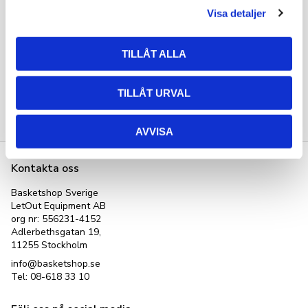
Visa detaljer
Jordan Shorts i mesh 
Jordan Shorts i mesh 
Dri-FIT Svart
Dri-FIT Röd
TILLÅT ALLA
449
kr
449
kr
TILLÅT URVAL
AVVISA
Kontakta oss
Basketshop Sverige
LetOut Equipment AB
org nr: 556231-4152
Adlerbethsgatan 19,
11255 Stockholm
info@basketshop.se
Tel: 08-618 33 10