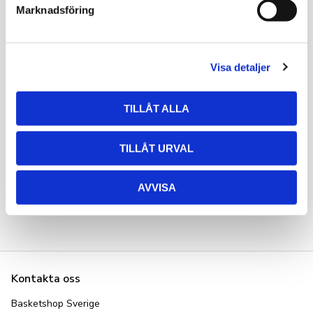
s
Marknadsföring
v
a
l
Visa detaljer
TILLÅT ALLA
SmellWell 2-pack
SmellWell XL 2-pack 
TILLÅT URVAL
Camo
159
kr
199
kr
AVVISA
Kontakta oss
Basketshop Sverige