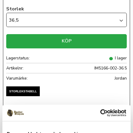
Storlek
36,5
KÖP
Lagerstatus
I lager
Artikelnr
IM5166-002-36.5
Jordan
Luka Doncic senaste sko har en extremt responsiv teknik som
är skapad för spelare som honom: smidig, tålmodig och stark!.