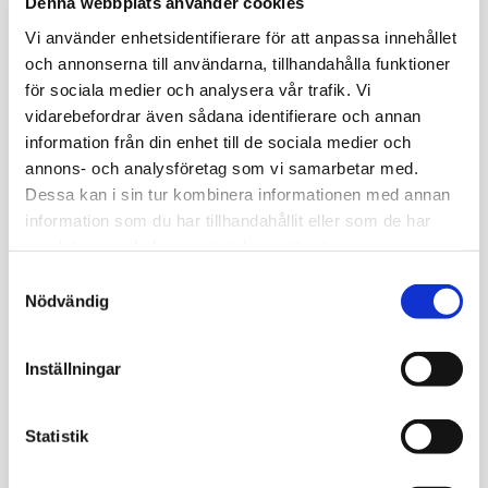
Denna webbplats använder cookies
Basketskon har ett mjukt skum i full längd för avancerad
dämpning och ett responsivt plattformssystem som hjälper till
Vi använder enhetsidentifierare för att anpassa innehållet
att absorbera kraft när du stannar hastigt och exploderar in i
och annonserna till användarna, tillhandahålla funktioner
din nästa röre
för sociala medier och analysera vår trafik. Vi
vidarebefordrar även sådana identifierare och annan
Omdömen
information från din enhet till de sociala medier och
annons- och analysföretag som vi samarbetar med.
Du
Dessa kan i sin tur kombinera informationen med annan
information som du har tillhandahållit eller som de har
samlat in när du har använt deras tjänster.
S
Nödvändig
a
m
Bli den första att lämna ett omdöme.
t
Inställningar
y
c
k
Statistik
Relaterade produkter
e