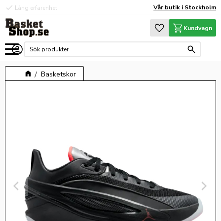
check
check
Vår butik i Stockholm
Lång erfarenhet
Hög kvalité
Meny
Favoriter
Kundvagn
Basketskor