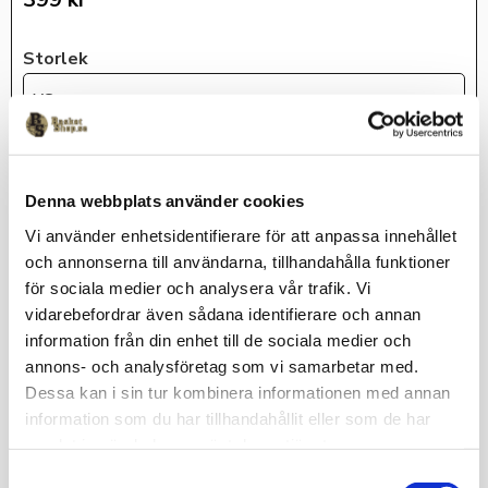
399
kr
Storlek
XS
KÖP
Denna webbplats använder cookies
Vi använder enhetsidentifierare för att anpassa innehållet
Lagerstatus
I lager
och annonserna till användarna, tillhandahålla funktioner
Artikelnr
HQ1233-495-XS
för sociala medier och analysera vår trafik. Vi
Jordan
vidarebefordrar även sådana identifierare och annan
information från din enhet till de sociala medier och
annons- och analysföretag som vi samarbetar med.
Dessa kan i sin tur kombinera informationen med annan
Skön t-shirt i 100% bomull med stort tryck fram och ett liten på
information som du har tillhandahållit eller som de har
v-ärm.
samlat in när du har använt deras tjänster.
Omdömen
S