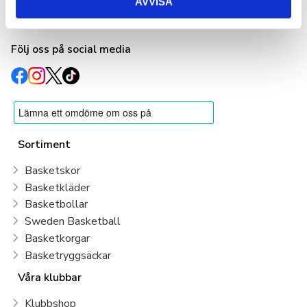
AVVISA
info@basketshop.se
Tel: 08-618 33 10
Följ oss på social media
Sortiment
Basketskor
Basketkläder
Basketbollar
Sweden Basketball
Basketkorgar
Basketryggsäckar
Våra klubbar
Klubbshop