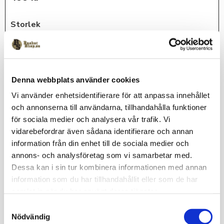
Storlek
140
KÖP
Denna webbplats använder cookies
Vi använder enhetsidentifierare för att anpassa innehållet
Lagerstatus
I lager
och annonserna till användarna, tillhandahålla funktioner
för sociala medier och analysera vår trafik. Vi
Artikelnr
EY2B7NBC8-LAK-140
vidarebefordrar även sådana identifierare och annan
Jordan
information från din enhet till de sociala medier och
annons- och analysföretag som vi samarbetar med.
Dessa kan i sin tur kombinera informationen med annan
information som du har tillhandahållit eller som de har
Omdömen
samlat in när du har använt deras tjänster.
S
Nödvändig
Du
a