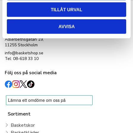
TILLÅT URVAL
Kontakta oss
Basketshop Sverige
AVVISA
LetOut Equipment AB
org nr: 556231-4152
Adlerbethsgatan 19,
11255 Stockholm
info@basketshop.se
Tel: 08-618 33 10
Följ oss på social media
Sortiment
Basketskor
Basketkläder