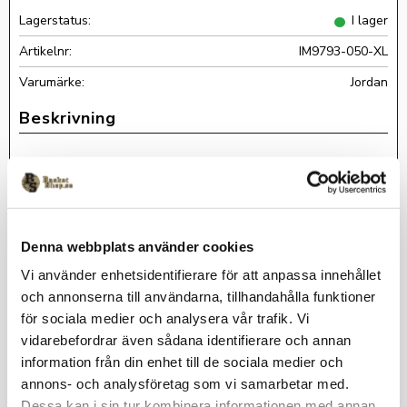
Lagerstatus
I lager
Artikelnr
IM9793-050-XL
Jordan
Omdömen
Du
Denna webbplats använder cookies
Vi använder enhetsidentifierare för att anpassa innehållet
och annonserna till användarna, tillhandahålla funktioner
för sociala medier och analysera vår trafik. Vi
vidarebefordrar även sådana identifierare och annan
information från din enhet till de sociala medier och
Bli den första att lämna ett omdöme.
annons- och analysföretag som vi samarbetar med.
Dessa kan i sin tur kombinera informationen med annan