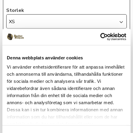
Storlek
XS
KÖP
Denna webbplats använder cookies
Lagerstatus
I lager
Vi använder enhetsidentifierare för att anpassa innehållet
Artikelnr
FN5134-687-XS
och annonserna till användarna, tillhandahålla funktioner
Jordan
för sociala medier och analysera vår trafik. Vi
vidarebefordrar även sådana identifierare och annan
information från din enhet till de sociala medier och
annons- och analysföretag som vi samarbetar med.
Inget rullande. Shortsens innersöm på 4"ger precis rätt längd.
Dessa kan i sin tur kombinera informationen med annan
(Men oroa dig inte om du vill ändra din look – midjeresåren är
information som du har tillhandahållit eller som de har
rullbar, så att du kan justera passformen och känslan för att
optimera ditt spel).
samlat in när du har använt deras tjänster.
S