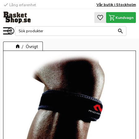
check
Vår butik i Stockholm
Lång erfarenhet
Meny
Favoriter
Kundvagn
Övrigt