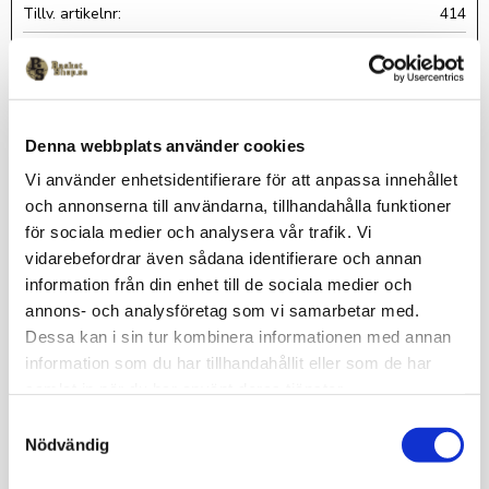
Tillv. artikelnr
414
McDavid
Denna webbplats använder cookies
Denna produkt överför en konstant lätt kompresion över
patellar senan genom ett unikt tubstöd.
Vi använder enhetsidentifierare för att anpassa innehållet
Detta reducerar dynamiska krafter som orsakas av
och annonserna till användarna, tillhandahålla funktioner
löpning och vid frekvent hoppande.
för sociala medier och analysera vår trafik. Vi
Tillverkad i neoprene. Justerbart. Velcro lås ger en bra
vidarebefordrar även sådana identifierare och annan
passform.
100% latex-free 3,2 mm neoprene (CR) - exclusive of
information från din enhet till de sociala medier och
binding/cover fabric.
annons- och analysföretag som vi samarbetar med.
Dessa kan i sin tur kombinera informationen med annan
Omdömen
information som du har tillhandahållit eller som de har
samlat in när du har använt deras tjänster.
Du
S
Nödvändig
a
m