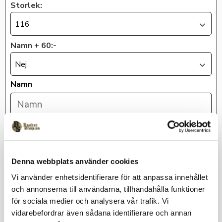
Storlek:
116
Namn + 60:-
Nej
Namn
KÖP
Denna webbplats använder cookies
Lagerstatus
Beställningsvara
Vi använder enhetsidentifierare för att anpassa innehållet
Artikelnr
Koping5_001
och annonserna till användarna, tillhandahålla funktioner
för sociala medier och analysera vår trafik. Vi
Puma
vidarebefordrar även sådana identifierare och annan