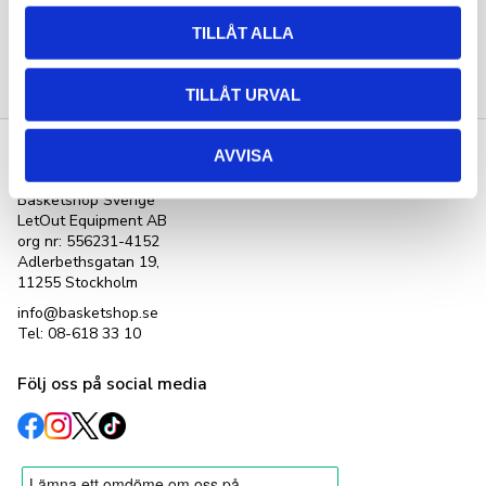
TILLÅT ALLA
Bli den första att lämna ett omdöme.
TILLÅT URVAL
AVVISA
Kontakta oss
Basketshop Sverige
LetOut Equipment AB
org nr: 556231-4152
Adlerbethsgatan 19,
11255 Stockholm
info@basketshop.se
Tel: 08-618 33 10
Följ oss på social media