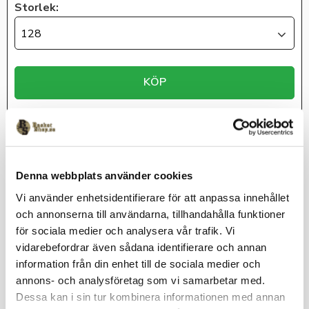
Storlek:
128
KÖP
Lagerstatus
Beställningsvara
Artikelnr
KH1782_128
adidas
Denna webbplats använder cookies
Vi använder enhetsidentifierare för att anpassa innehållet
och annonserna till användarna, tillhandahålla funktioner
för sociala medier och analysera vår trafik. Vi
Zip hoodyn är ett lika klassiskt som praktiskt plagg för
basketspelare (och supportrar) som vill bära sitt klubbmärke i
vidarebefordrar även sådana identifierare och annan
en riktigt skön tröja.
information från din enhet till de sociala medier och
Ink klubbmärke vänster bröst
annons- och analysföretag som vi samarbetar med.
Storlekar Jr: 128, 140, 152, 164
Dessa kan i sin tur kombinera informationen med annan