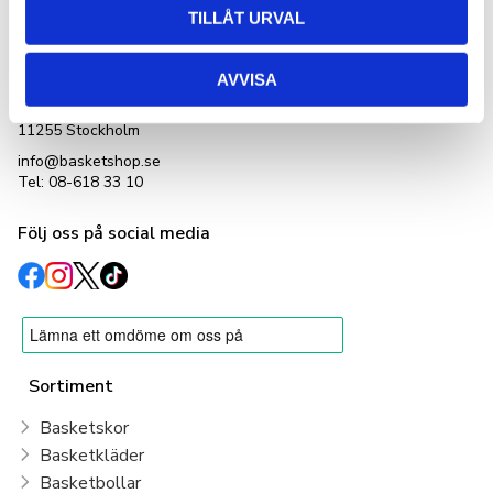
Kontakta oss
TILLÅT URVAL
Basketshop Sverige
LetOut Equipment AB
AVVISA
org nr: 556231-4152
Adlerbethsgatan 19,
11255 Stockholm
info@basketshop.se
Tel: 08-618 33 10
Följ oss på social media
Sortiment
Basketskor
Basketkläder
Basketbollar