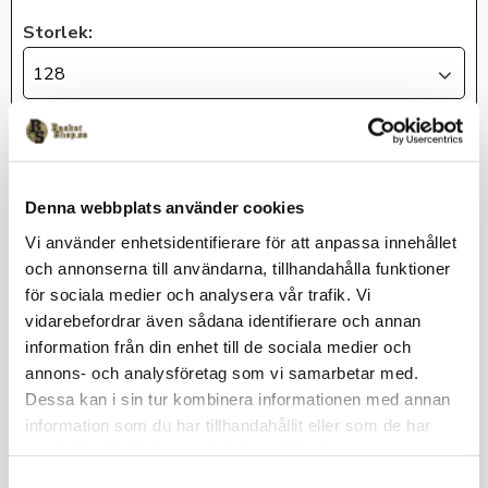
Storlek:
128
KÖP
Denna webbplats använder cookies
Lagerstatus
Beställningsvara
Vi använder enhetsidentifierare för att anpassa innehållet
Artikelnr
KUBAtshirt-128
och annonserna till användarna, tillhandahålla funktioner
adidas
för sociala medier och analysera vår trafik. Vi
vidarebefordrar även sådana identifierare och annan
information från din enhet till de sociala medier och
annons- och analysföretag som vi samarbetar med.
2-pack t-shirt i junior storlek inkl klubblogga på bröstet.
Dessa kan i sin tur kombinera informationen med annan
100% återvunnen polyester
information som du har tillhandahållit eller som de har
Leveranstid ca 3 veckor
samlat in när du har använt deras tjänster.
S