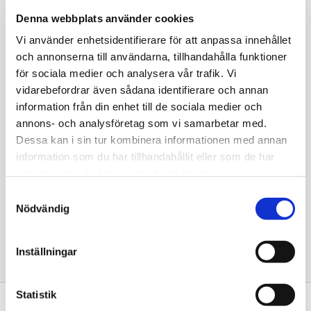
Artikelnr
SD531002
Denna webbplats använder cookies
Vi använder enhetsidentifierare för att anpassa innehållet
och annonserna till användarna, tillhandahålla funktioner
för sociala medier och analysera vår trafik. Vi
Omdömen
vidarebefordrar även sådana identifierare och annan
information från din enhet till de sociala medier och
Du
annons- och analysföretag som vi samarbetar med.
Dessa kan i sin tur kombinera informationen med annan
information som du har tillhandahållit eller som de har
samlat in när du har använt deras tjänster.
S
Nödvändig
a
m
Bli den första att lämna ett omdöme.
t
Inställningar
y
c
k
Statistik
Kontakta oss
e