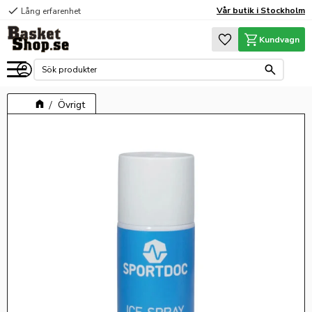
check
Vår butik i Stockholm
Lång erfarenhet
Meny
Favoriter
Kundvagn
Övrigt