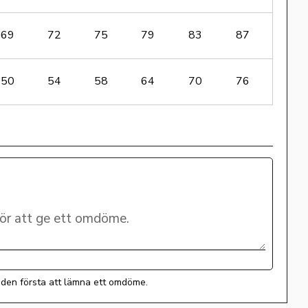
69
72
75
79
83
87
50
54
58
64
70
76
i den första att lämna ett omdöme.