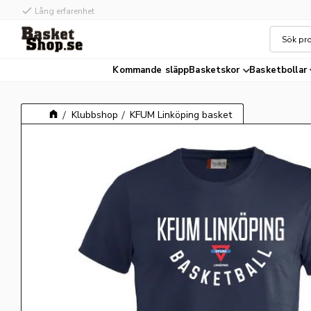
check
check
Lång erfarenhet
Hög kvalité
Kommande släpp
Basketskor
Basketbollar
Klubbshop
KFUM Linköping basket