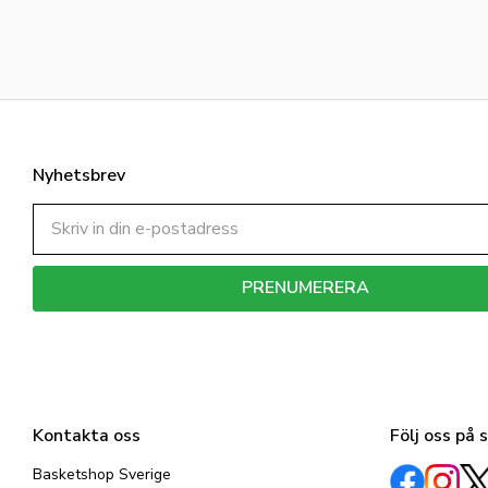
Nyhetsbrev
PRENUMERERA
Dina personuppgifter behandlas i enlighet med vår
integritetspolicy
.
Kontakta oss
Följ oss på 
Basketshop Sverige