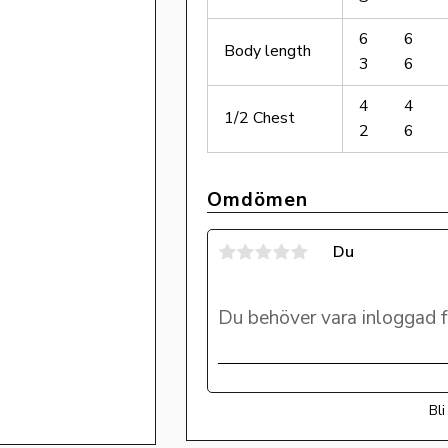
6
6
Body length
3
6
4
4
1/2 Chest
2
6
Omdömen
Du
Bl