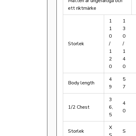
Måtten är ungefärliga och
ett riktmärke
1
1
1
3
0
0
Storlek
/
/
1
1
2
4
0
0
4
5
Body length
9
7
3
4
1/2 Chest
6,
0
5
X
Storlek
S
S