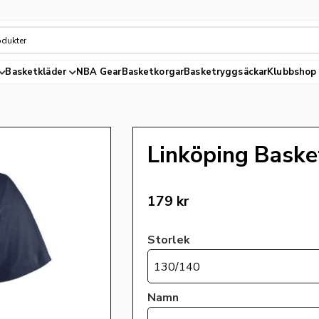
Basketkläder
NBA Gear
Basketkorgar
Basketryggsäckar
Klubbshop
Linköping Baske
179
kr
Storlek
130/140
Namn