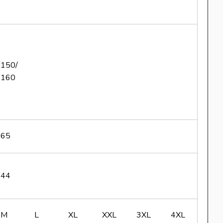
150/
160
65
44
M
L
XL
XXL
3XL
4XL