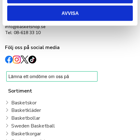
LetOut Equipment AB
org nr: 556231-4152
Adlerbethsgatan 19,
AVVISA
11255 Stockholm
info@basketshop.se
Tel: 08-618 33 10
Följ oss på social media
Sortiment
Basketskor
Basketkläder
Basketbollar
Sweden Basketball
Basketkorgar