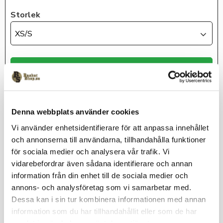
Storlek
XS/S
KÖP
Lagerstatus
I lager - ej inventerat
Denna webbplats använder cookies
Artikelnr
4305-XS-S
Vi använder enhetsidentifierare för att anpassa innehållet
McDavid
och annonserna till användarna, tillhandahålla funktioner
för sociala medier och analysera vår trafik. Vi
vidarebefordrar även sådana identifierare och annan
information från din enhet till de sociala medier och
McDavid Phantom 3+ Ankelstöd 4305 erbjuder
revolutionerande bekvämlighet och stabilitet. Med en bakre
annons- och analysföretag som vi samarbetar med.
instegsfunktion för enkel påsättning av skydd, och i
Dessa kan i sin tur kombinera informationen med annan
kombination med överlägsen snörfri passform och bekväma,
information som du har tillhandahållit eller som de har
spetsfria stöd som är till för att förhindra och smärtlindra från
samlat in när du har använt deras tjänster.