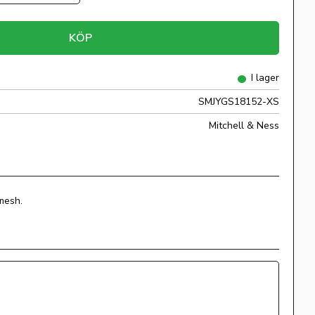
KÖP
I lager
SMJYGS18152-XS
Mitchell & Ness
mesh.