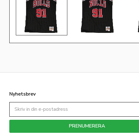
Nyhetsbrev
PRENUMERERA
Dina personuppgifter behandlas i enlighet med vår
integritetspolicy
.