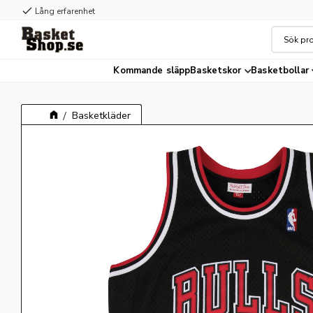
check
Lång erfarenhet
Kommande släpp
Basketskor
Basketbollar
Basketkläder