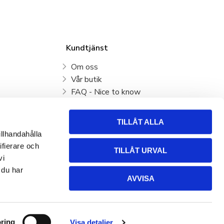
Kundtjänst
Om oss
Vår butik
FAQ - Nice to know
Mina sidor
Kundtjänst
TILLÅT ALLA
Köpvillkor
illhandahålla
Hur handlar jag?
ifierare och
TILLÅT URVAL
Policy och cookies
vi
Retur, byte och Reklamation
 du har
AVVISA
ring
Visa detaljer