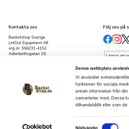
Kontakta oss
Följ oss på 
Basketshop Sverige
LetOut Equipment AB
org nr: 556231-4152
Adlerbethsgatan 19,
11255 Stockholm
info@basketshop.se
Denna webbplats använde
Tel: 08-618 33 10
Vi använder enhetsidentifie
funktioner för sociala medi
annan information från din
samarbetar med. Dessa kan
tillhandahållit eller som d
S
Nödvändig