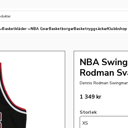
Basketkläder
NBA Gear
Basketkorgar
Basketryggsäckar
Klubbshop
NBA Swing
Rodman Sv
Dennis Rodman Swingman f
1 349
kr
Storlek
XS