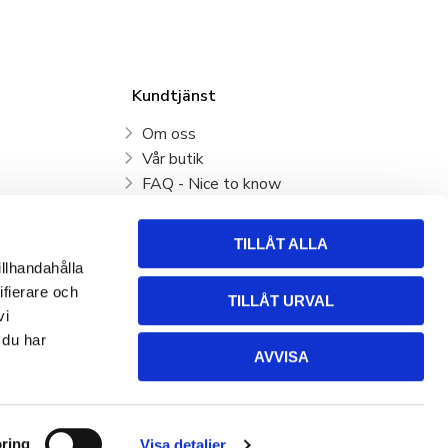
Kundtjänst
Om oss
Vår butik
FAQ - Nice to know
Mina sidor
Kundtjänst
TILLÅT ALLA
Köpvillkor
illhandahålla
Hur handlar jag?
ifierare och
TILLÅT URVAL
Policy och cookies
vi
Retur, byte och Reklamation
 du har
AVVISA
ring
Visa detaljer