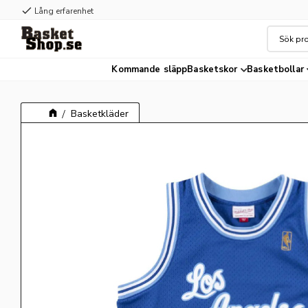
check
Lång erfarenhet
Kommande släpp
Basketskor
Basketbollar
Basketkläder