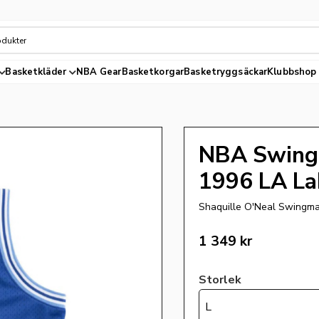
Basketkläder
NBA Gear
Basketkorgar
Basketryggsäckar
Klubbshop
NBA Swingm
1996 LA La
Shaquille O'Neal Swingma
1 349
kr
Storlek
L