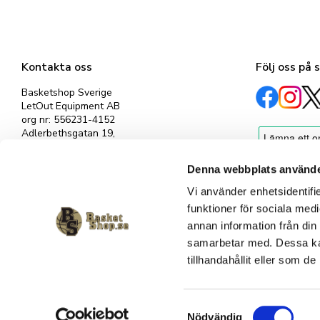
Kontakta oss
Följ oss på 
Basketshop Sverige
LetOut Equipment AB
org nr: 556231-4152
Adlerbethsgatan 19,
11255 Stockholm
info@basketshop.se
Denna webbplats använde
Tel: 08-618 33 10
Vi använder enhetsidentifie
funktioner för sociala medi
annan information från din
samarbetar med. Dessa kan
tillhandahållit eller som d
S
Nödvändig