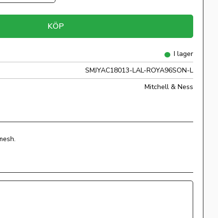
KÖP
I lager
SMJYAC18013-LAL-ROYA96SON-L
Mitchell & Ness
mesh.