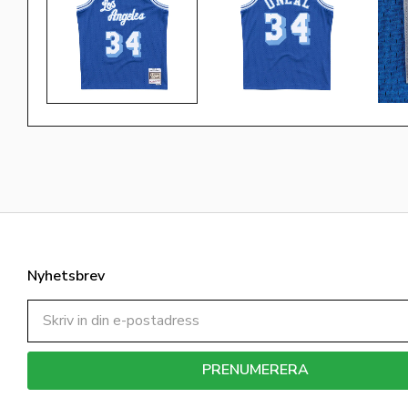
Nyhetsbrev
PRENUMERERA
Dina personuppgifter behandlas i enlighet med vår
integritetspolicy
.