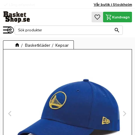
check
check
Vår butik i Stockholm
Lång erfarenhet
Hög kvalité
Meny
Favoriter
Kundvagn
Basketkläder
Kepsar