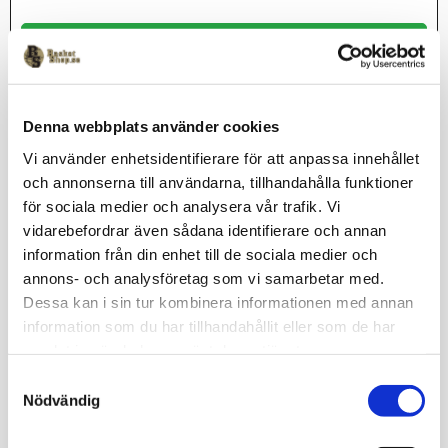
KÖP
Lagerstatus
I lager
Denna webbplats använder cookies
Artikelnr
12145285
Vi använder enhetsidentifierare för att anpassa innehållet
New Era
och annonserna till användarna, tillhandahålla funktioner
för sociala medier och analysera vår trafik. Vi
vidarebefordrar även sådana identifierare och annan
information från din enhet till de sociala medier och
NBA keps från New Era med Golden State Warriors broderat
annons- och analysföretag som vi samarbetar med.
fram. 9Forty skärm och justerbart spänne bak. One size fits all.
Dessa kan i sin tur kombinera informationen med annan
Omdömen
information som du har tillhandahållit eller som de har
samlat in när du har använt deras tjänster.
Du
S
Nödvändig
a
m