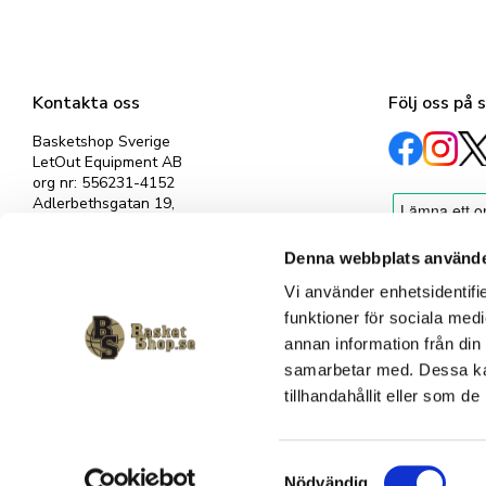
Kontakta oss
Följ oss på 
Basketshop Sverige
LetOut Equipment AB
org nr: 556231-4152
Adlerbethsgatan 19,
11255 Stockholm
info@basketshop.se
Denna webbplats använde
Tel: 08-618 33 10
Vi använder enhetsidentifie
funktioner för sociala medi
annan information från din
samarbetar med. Dessa kan
tillhandahållit eller som d
S
Nödvändig