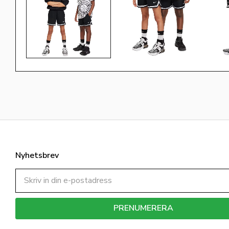
Nyhetsbrev
PRENUMERERA
Dina personuppgifter behandlas i enlighet med vår
integritetspolicy
.