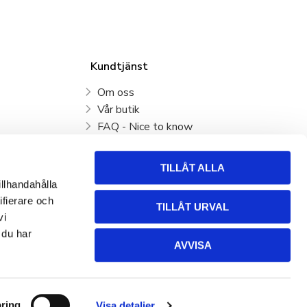
Kundtjänst
Om oss
Vår butik
FAQ - Nice to know
Mina sidor
Kundtjänst
TILLÅT ALLA
Köpvillkor
illhandahålla
Hur handlar jag?
ifierare och
TILLÅT URVAL
Policy och cookies
vi
Retur, byte och Reklamation
 du har
AVVISA
ring
Visa detaljer