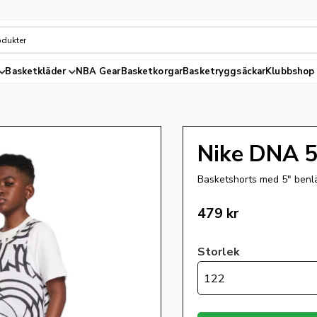
Basketkläder
NBA Gear
Basketkorgar
Basketryggsäckar
Klubbshop
Nike DNA 5"
Basketshorts med 5" ben
479
kr
Storlek
122