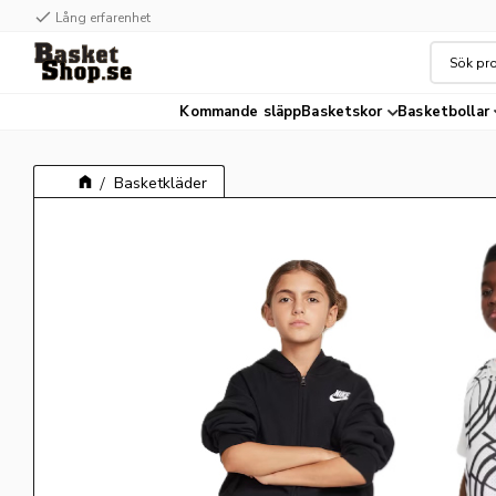
check
Lång erfarenhet
Kommande släpp
Basketskor
Basketbollar
Basketkläder