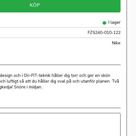
KÖP
I lager
FZ5240-010-122
Nike
design och i Dri-FIT-teknik håller dig torr och ger en skön
och luftigt så att du håller dig sval på och utanför planen. Två
gkedja! Snöre i midjan.