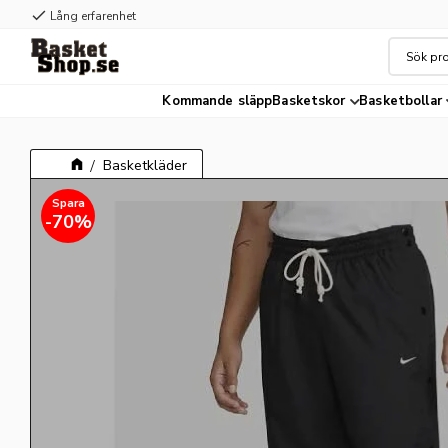
check
Lång erfarenhet
Kommande släpp
Basketskor
Basketbollar
Basketkläder
70
%