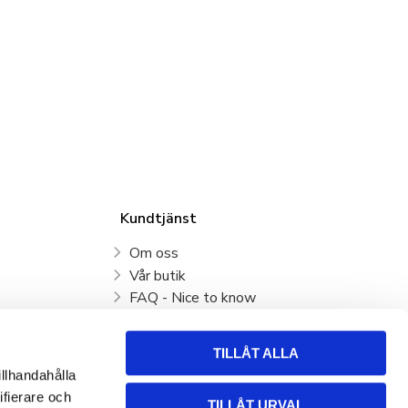
Kundtjänst
Om oss
Vår butik
FAQ - Nice to know
Mina sidor
Kundtjänst
TILLÅT ALLA
Köpvillkor
illhandahålla
Hur handlar jag?
ifierare och
TILLÅT URVAL