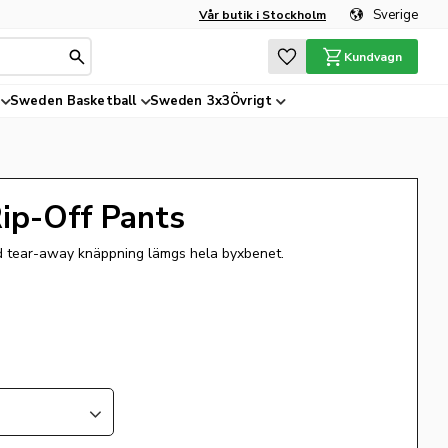
Sverige
Vår butik i Stockholm
Favoriter
Kundvagn
Sweden Basketball
Sweden 3x3
Övrigt
ip-Off Pants
d tear-away knäppning lämgs hela byxbenet.