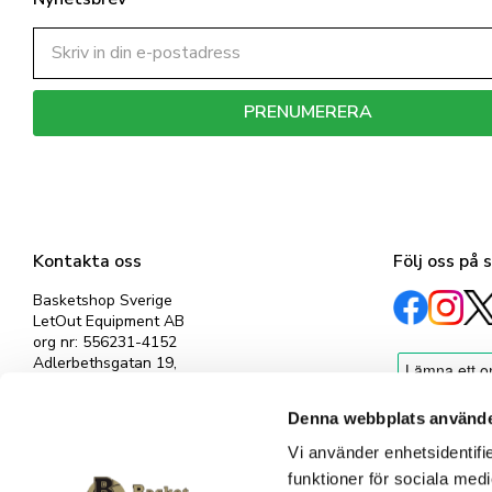
PRENUMERERA
Dina personuppgifter behandlas i enlighet med vår
integritetspolicy
.
Kontakta oss
Följ oss på 
Basketshop Sverige
LetOut Equipment AB
org nr: 556231-4152
Adlerbethsgatan 19,
11255 Stockholm
info@basketshop.se
Denna webbplats använde
Tel: 08-618 33 10
Vi använder enhetsidentifie
funktioner för sociala medi