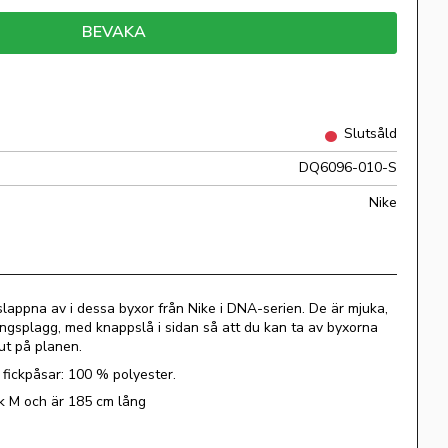
BEVAKA
Slutsåld
DQ6096-010-S
Nike
slappna av i dessa byxor från Nike i DNA-serien. De är mjuka,
ngsplagg, med knappslå i sidan så att du kan ta av byxorna
 ut på planen.
fickpåsar: 100 % polyester.
ek M och är 185 cm lång