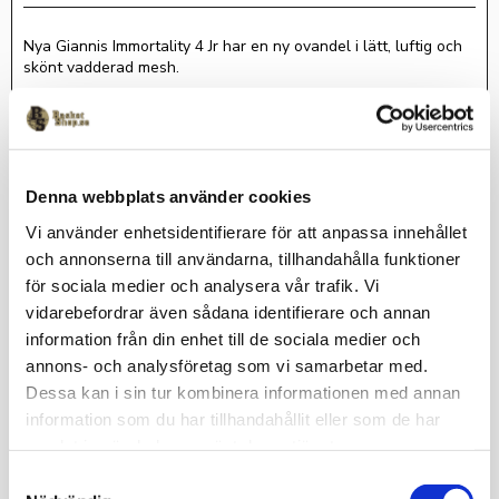
Nya Giannis Immortality 4 Jr har en ny ovandel i lätt, luftig och
skönt vadderad mesh.
Mjukt Phylon-skum i hela mellansulan för mjuka landningar och
energiåtergivning vid varje frånskjut.
Uppdaterat greppmönster på yttersulan från tidigare versioner
för förbättrat grepp och rörelsefrihet.
Denna webbplats använder cookies
Omdömen
Vi använder enhetsidentifierare för att anpassa innehållet
och annonserna till användarna, tillhandahålla funktioner
Du
för sociala medier och analysera vår trafik. Vi
vidarebefordrar även sådana identifierare och annan
information från din enhet till de sociala medier och
annons- och analysföretag som vi samarbetar med.
Dessa kan i sin tur kombinera informationen med annan
information som du har tillhandahållit eller som de har
samlat in när du har använt deras tjänster.
Bli den första att lämna ett omdöme.
S