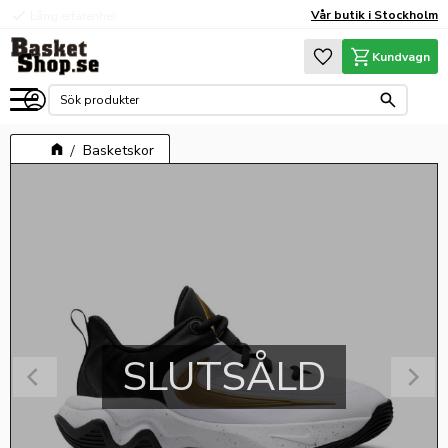
check
Vår butik i Stockholm
Hög kvalité
Meny
Favoriter
Kundvagn
Basketskor
SLUTSÅLD