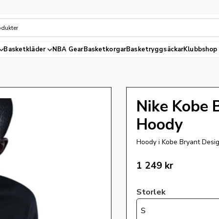
Basketkläder
NBA Gear
Basketkorgar
Basketryggsäckar
Klubbshop
Nike Kobe 
Hoody
Hoody i Kobe Bryant Desi
1 249
kr
Storlek
S