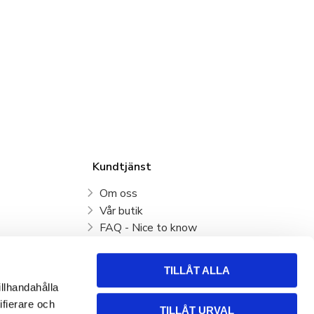
Kundtjänst
Om oss
Vår butik
FAQ - Nice to know
Mina sidor
Kundtjänst
TILLÅT ALLA
Köpvillkor
illhandahålla
Hur handlar jag?
ifierare och
TILLÅT URVAL