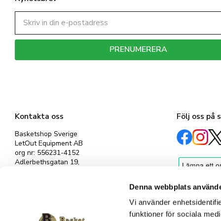
PRENUMERERA
Dina personuppgifter behandlas i enlighet med vår
integritetspolicy
.
Kontakta oss
Följ oss på 
Basketshop Sverige
LetOut Equipment AB
org nr: 556231-4152
Adlerbethsgatan 19,
11255 Stockholm
info@basketshop.se
Denna webbplats använde
Tel: 08-618 33 10
Vi använder enhetsidentifie
funktioner för sociala medi