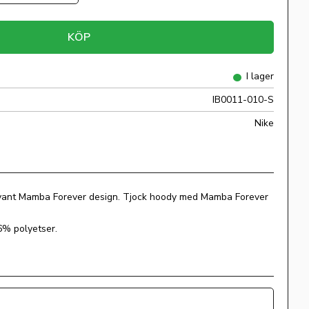
KÖP
I lager
IB0011-010-S
Nike
ryant Mamba Forever design. Tjock hoody med Mamba Forever
6% polyetser.