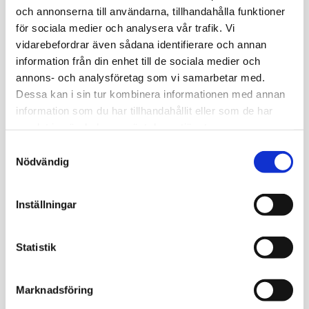
och annonserna till användarna, tillhandahålla funktioner
för sociala medier och analysera vår trafik. Vi
Du
vidarebefordrar även sådana identifierare och annan
information från din enhet till de sociala medier och
annons- och analysföretag som vi samarbetar med.
Dessa kan i sin tur kombinera informationen med annan
information som du har tillhandahållit eller som de har
samlat in när du har använt deras tjänster.
Bli den första att lämna ett omdöme.
S
Nödvändig
a
m
t
Relaterade produkter
Inställningar
y
c
k
Statistik
e
s
Marknadsföring
v