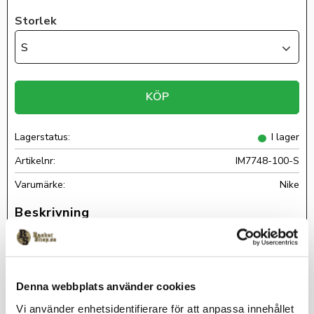
Storlek
S
KÖP
Lagerstatus
I lager
Artikelnr
IM7748-100-S
Nike
Skön sweatshirt i lite tunnare modell med Kobe Bryant-tryck
fram och på armarna.
Material: 63% polyester & 37% bomull.
Denna webbplats använder cookies
Omdömen
Vi använder enhetsidentifierare för att anpassa innehållet