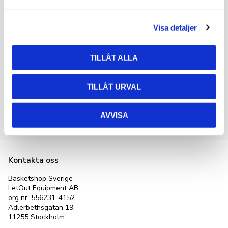
a
l
Visa detaljer
Nike Kobe Bryant 
Nike KOBE BRYANT 
Sweatshirt Svart
Sweatpants Svart
Mamba Mentality 
Mjuka och sköna Kobe 
TILLÅT ALLA
Sweatshirt
Bryant sweatpants från 
Nike Basketball i 100% 
Therma FIT teknik.
629
kr
899
kr
TILLÅT URVAL
AVVISA
Kontakta oss
Basketshop Sverige
LetOut Equipment AB
org nr: 556231-4152
Adlerbethsgatan 19,
11255 Stockholm