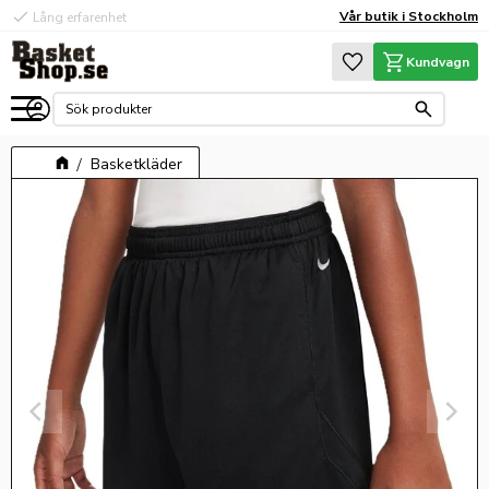
check
check
Vår butik i Stockholm
Lång erfarenhet
Hög kvalité
Meny
Favoriter
Kundvagn
Basketkläder