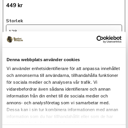
449
kr
Storlek
128
KÖP
Denna webbplats använder cookies
Lagerstatus
I lager
Vi använder enhetsidentifierare för att anpassa innehållet
och annonserna till användarna, tillhandahålla funktioner
Artikelnr
HJ1005-010-128
för sociala medier och analysera vår trafik. Vi
Nike
vidarebefordrar även sådana identifierare och annan
information från din enhet till de sociala medier och
annons- och analysföretag som vi samarbetar med.
Dessa kan i sin tur kombinera informationen med annan
Nikes svettavvisande Dri-FIT-teknik håller dig sval och skön i
information som du har tillhandahållit eller som de har
dessa träningsshorts. Två sidfickor och snöre i midjan.
samlat in när du har använt deras tjänster.
Art nr: HJ1005-010