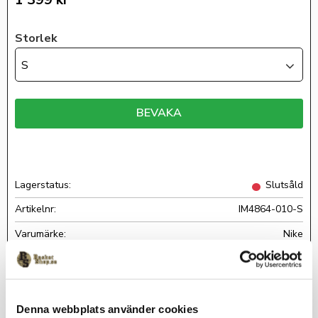
1 399
kr
Storlek
S
BEVAKA
Lagerstatus
Slutsåld
Artikelnr
IM4864-010-S
Nike
Varm och skön fleecejacka i Kobe Bryant-design från Nike. Hel
Denna webbplats använder cookies
dragkedja, två sidfickor och luftigt foder i jackan.