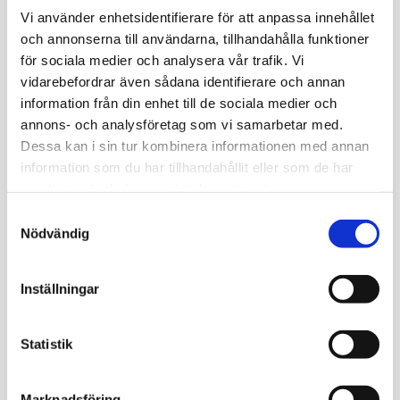
Vi använder enhetsidentifierare för att anpassa innehållet
Omdömen
och annonserna till användarna, tillhandahålla funktioner
för sociala medier och analysera vår trafik. Vi
Du
vidarebefordrar även sådana identifierare och annan
information från din enhet till de sociala medier och
annons- och analysföretag som vi samarbetar med.
Dessa kan i sin tur kombinera informationen med annan
information som du har tillhandahållit eller som de har
samlat in när du har använt deras tjänster.
Bli den första att lämna ett omdöme.
S
Nödvändig
a
m
t
Inställningar
Relaterade produkter
y
c
k
Statistik
e
s
Marknadsföring