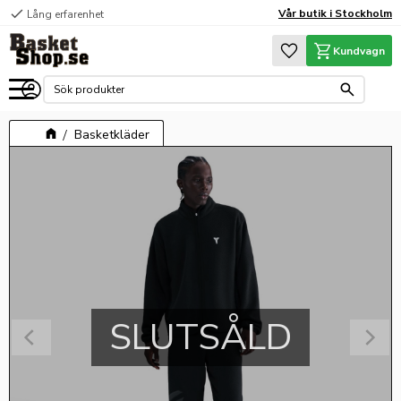
check
Vår butik i Stockholm
Lång erfarenhet
Meny
Favoriter
Kundvagn
Basketkläder
SLUTSÅLD