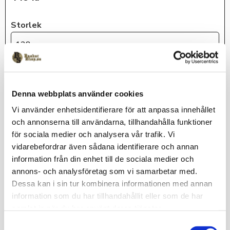
Storlek
128
KÖP
Denna webbplats använder cookies
Lagerstatus
I lager
Vi använder enhetsidentifierare för att anpassa innehållet
och annonserna till användarna, tillhandahålla funktioner
Artikelnr
FZ5242-100-128
för sociala medier och analysera vår trafik. Vi
Nike
vidarebefordrar även sådana identifierare och annan
information från din enhet till de sociala medier och
annons- och analysföretag som vi samarbetar med.
Dessa kan i sin tur kombinera informationen med annan
Luftigt och skönt linne i Dri-FIT mesh för bästa
information som du har tillhandahållit eller som de har
andningsförmåga.
samlat in när du har använt deras tjänster.
Omdömen
S